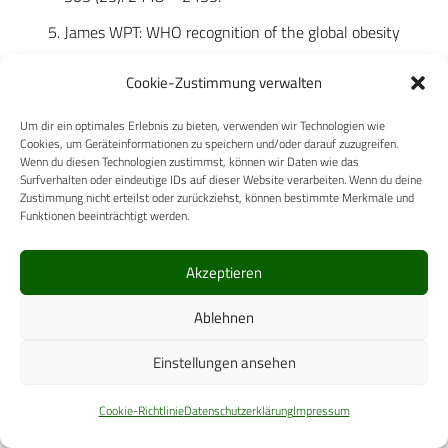
James WPT: WHO recognition of the global obesity
epidemic. Int J Obes 2008; 32 Suppl. 7: 120 – 126.
Cookie-Zustimmung verwalten
Mitchell NS, Catenacci VA, Wyatt HR, et al.: Obesity:
Overview of an epidemic. Psychiatr Clin North Am
Um dir ein optimales Erlebnis zu bieten, verwenden wir Technologien wie
Cookies, um Geräteinformationen zu speichern und/oder darauf zuzugreifen.
2011; 34 (4): 717 – 732.
Wenn du diesen Technologien zustimmst, können wir Daten wie das
Surfverhalten oder eindeutige IDs auf dieser Website verarbeiten. Wenn du deine
Chan, Margaret [Director-General of the World Health
Zustimmung nicht erteilst oder zurückziehst, können bestimmte Merkmale und
Organization]: The worldwide rise of chronic
Funktionen beeinträchtigt werden.
noncommunicable diseases: A slow moving
catastrophe. Opening remarks. Moscow
Akzeptieren
World Health Organization: Moscow declaration:
Ablehnen
Commitment to action, way forward. Moscow 2011.
Einstellungen ansehen
Bundesministerium für Gesundheit,
Bundesministerium für Ernährung, Landwirtschaft
Cookie-Richtlinie
Datenschutzerklärung
Impressum
und Verbraucherschutz: Der nationale Aktionsplan zur