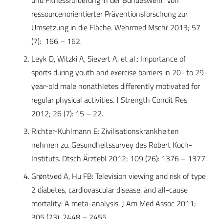
und Fitnessförderung in der Bundeswehr: Von
ressourcenorientierter Präventionsforschung zur
Umsetzung in die Fläche. Wehrmed Mschr 2013; 57
(7): 166 – 162.
Leyk D, Witzki A, Sievert A, et al.: Importance of
sports during youth and exercise barriers in 20- to 29-
year-old male nonathletes differently motivated for
regular physical activities. J Strength Condit Res
2012; 26 (7): 15 – 22.
Richter-Kuhlmann E: Zivilisationskrankheiten
nehmen zu. Gesundheitssurvey des Robert Koch-
Instituts. Dtsch Ärztebl 2012; 109 (26): 1376 – 1377.
Grøntved A, Hu FB: Television viewing and risk of type
2 diabetes, cardiovascular disease, and all-cause
mortality: A meta-analysis. J Am Med Assoc 2011;
305 (23): 2448 – 2455.