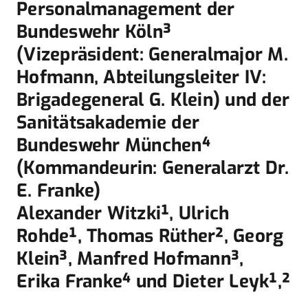
Personalmanagement der
Bundeswehr Köln³
(Vizepräsident: Generalmajor M.
Hofmann, Abteilungsleiter IV:
Brigadegeneral G. Klein) und der
Sanitätsakademie der
Bundeswehr München⁴
(Kommandeurin: Generalarzt Dr.
E. Franke)
Alexander Witzki¹, Ulrich
Rohde¹, Thomas Rüther², Georg
Klein³, Manfred Hofmann³,
Erika Franke⁴ und Dieter Leyk¹,²