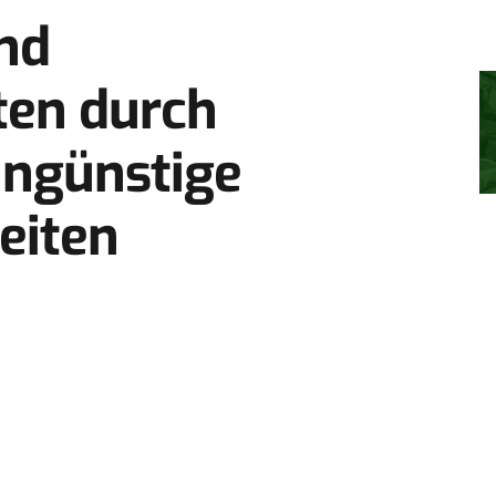
nd
ten durch
ungünstige
eiten