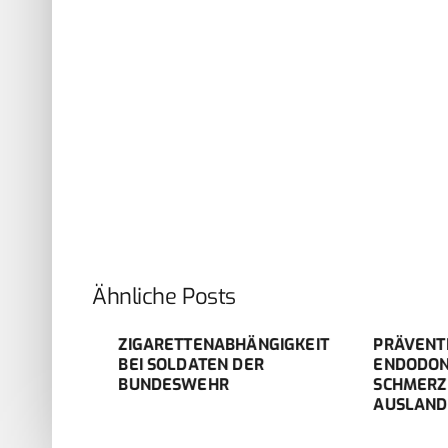
Ähnliche Posts
RISE
ZIGARETTENABHÄNGIGKEIT
PRÄVENTION
BEI SOLDATEN DER
ENDODONTIS
BUNDESWEHR
SCHMERZEN 
AUSLANDSEI