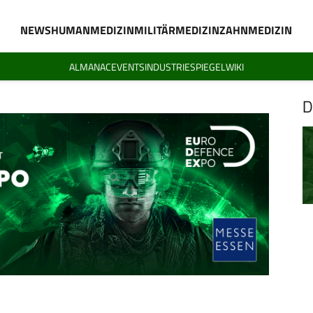
NEWS
HUMANMEDIZIN
MILITÄRMEDIZIN
ZAHNMEDIZIN
ALMANAC
EVENTS
INDUSTRIESPIEGEL
WIKI
D