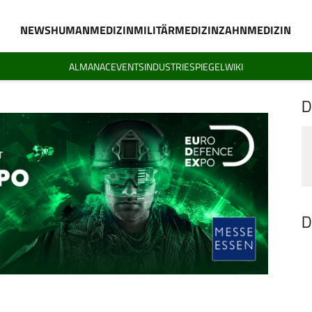
NEWS
HUMANMEDIZIN
MILITÄRMEDIZIN
ZAHNMEDIZIN
ALMANAC
EVENTS
INDUSTRIESPIEGEL
WIKI
D
D