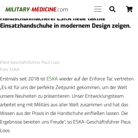
Während der Enforce Tac in Nürnberg vom 26. bis
28. Februar wird die österreichische
Handschuhmacherei ESKA neue taktile
Einsatzhandschuhe in modernem Design zeigen.
ESKA-Geschäftsführer Paul Loos.
Foto: ESKA
Erstmals seit 2018 ist
ESKA
wieder auf der Enforce Tac vertreten.
„Es ist für uns der perfekte Zeitpunkt gekommen, um der Welt
unsere Neuheiten zu präsentieren. Unser Entwicklungsteam
arbeitet eng mit Militärs aus aller Welt zusammen und hat das
Wissen aus der Praxis in die Handschuhe einfließen lassen. Die
Ergebnisse bereiten uns Freude“, so ESKA-Geschäftsführer Paus
Loos.