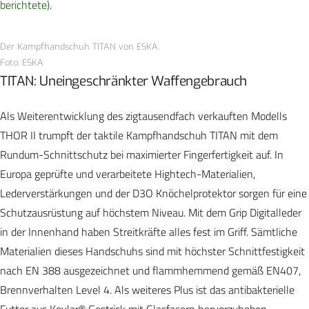
berichtete)
.
Der Kampfhandschuh TITAN von ESKA.
Foto: ESKA
TITAN: Uneingeschränkter Waffengebrauch
Als Weiterentwicklung des zigtausendfach verkauften Modells
THOR II trumpft der taktile Kampfhandschuh TITAN mit dem
Rundum-Schnittschutz bei maximierter Fingerfertigkeit auf. In
Europa geprüfte und verarbeitete Hightech-Materialien,
Lederverstärkungen und der D3O Knöchelprotektor sorgen für eine
Schutzausrüstung auf höchstem Niveau. Mit dem Grip Digitalleder
in der Innenhand haben Streitkräfte alles fest im Griff. Sämtliche
Materialien dieses Handschuhs sind mit höchster Schnittfestigkeit
nach EN 388 ausgezeichnet und flammhemmend gemäß EN407,
Brennverhalten Level 4. Als weiteres Plus ist das antibakterielle
Futter aus Kevlar® Gestrick mit Glasfasern hervorzuheben.