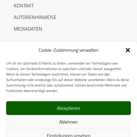
KONTAKT
AUTORENHINWEISE
MEDIADATEN
Cookie-Zustimmung verwalten
Um dir ein optimales Erlebnis zu bieten, verwenden wir Technologien wie
RECHTLICHES
Cookies, um Geräteinformationen zu speichern und/oder darauf zuzugreifen.
Wenn du diesen Technologien zustimmst, können wir Daten wie das
Surfverhalten oder eindeutige IDs auf dieser Website verarbeiten. Wenn du deine
Datenschutzerklärung
Zustimmung nicht erteilst oder zurückziehst, können bestimmte Merkmale und
Funktionen beeinträchtigt werden.
Cookie-Richtlinie (EU)
AGB
Akzeptieren
Compliance
Ablehnen
Impressum
Einstellungen ansehen