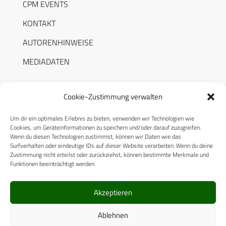
CPM EVENTS
KONTAKT
AUTORENHINWEISE
MEDIADATEN
Cookie-Zustimmung verwalten
Um dir ein optimales Erlebnis zu bieten, verwenden wir Technologien wie
RECHTLICHES
Cookies, um Geräteinformationen zu speichern und/oder darauf zuzugreifen.
Wenn du diesen Technologien zustimmst, können wir Daten wie das
Surfverhalten oder eindeutige IDs auf dieser Website verarbeiten. Wenn du deine
Datenschutzerklärung
Zustimmung nicht erteilst oder zurückziehst, können bestimmte Merkmale und
Funktionen beeinträchtigt werden.
Cookie-Richtlinie (EU)
AGB
Akzeptieren
Compliance
Ablehnen