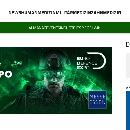
NEWS
HUMANMEDIZIN
MILITÄRMEDIZIN
ZAHNMEDIZIN
ALMANAC
EVENTS
INDUSTRIESPIEGEL
WIKI
D
A