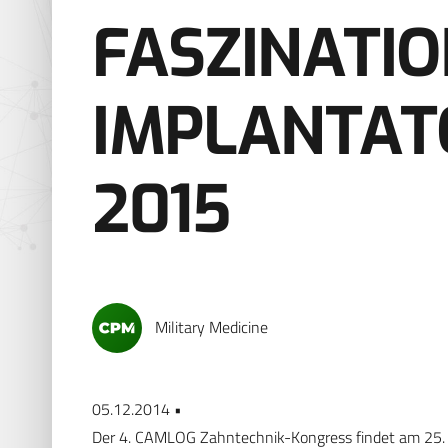
FASZINATI
IMPLANTAT
2015
Military Medicine
05.12.2014 •
Der 4. CAMLOG Zahntechnik-Kongress findet am 25. Ap