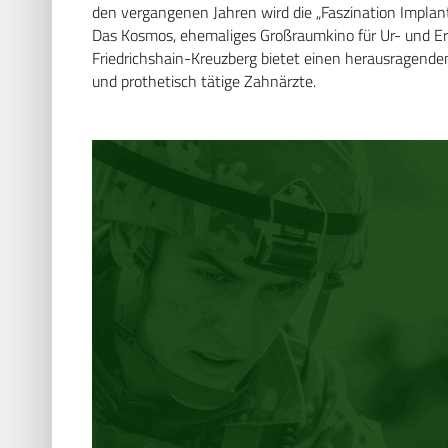
den vergangenen Jahren wird die „Faszination Implant
Das Kosmos, ehemaliges Großraumkino für Ur- und Ers
Friedrichshain-Kreuzberg bietet einen herausragend
und prothetisch tätige Zahnärzte.