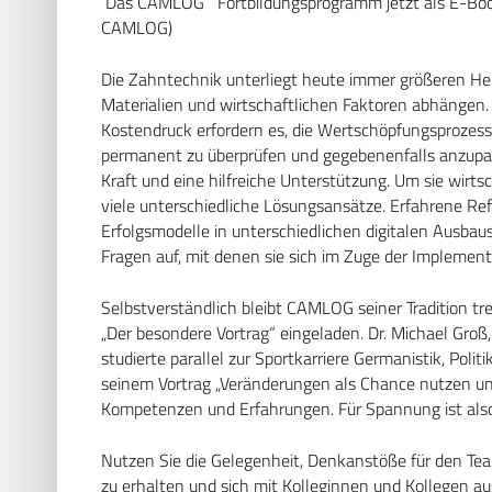
Das CAMLOG
Fortbildungsprogramm jetzt als E-B
CAMLOG)
Die Zahntechnik unterliegt heute immer größeren He
Materialien und wirtschaftlichen Faktoren abhäng
Kostendruck erfordern es, die Wertschöpfungsprozess
permanent zu überprüfen und gegebenenfalls anzupassen
Kraft und eine hilfreiche Unterstützung. Um sie wirtsch
viele unterschiedliche Lösungsansätze. Erfahrene Ref
Erfolgsmodelle in unterschiedlichen digitalen Ausbaust
Fragen auf, mit denen sie sich im Zuge der Implement
Selbstverständlich bleibt CAMLOG seiner Tradition tr
„Der besondere Vortrag“ eingeladen. Dr. Michael Groß
studierte parallel zur Sportkarriere Germanistik, Pol
seinem Vortrag „Veränderungen als Chance nutzen un
Kompetenzen und Erfahrungen. Für Spannung ist also
Nutzen Sie die Gelegenheit, Denkanstöße für den Tea
zu erhalten und sich mit Kolleginnen und Kollegen a