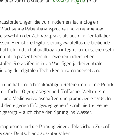
ook oder zum Download auf
www.camlog.de
. (Bild:
rausforderungen, die von modernen Technologien,
en. Wachsende Patientenansprüche und zunehmender
e sowohl in der Zahnarztpraxis als auch im Dentallabor
. Hier ist die Digitalisierung zweifellos die treibende
aftlich in den Laboralltrag zu integrieren, existieren sehr
erenten präsentieren ihre eigenen individuellen
ufen. Sie greifen in ihren Vorträgen je drei zentrale
ierung der digitalen Techniken auseinandersetzen.
eu und hat einen hochkarätigen Referenten für die Rubrik
, dreifacher Olympiasieger und fünffacher Weltmeister,
itik- und Medienwissenschaften und promovierte 1994. In
d den eigenen Erfolgsweg gehen“ kombiniert er seine
 gesorgt – auch ohne den Sprung ins Wasser.
mapproach und die Planung einer erfolgreichen Zukunft
us ganz Deutschland auszutauschen.