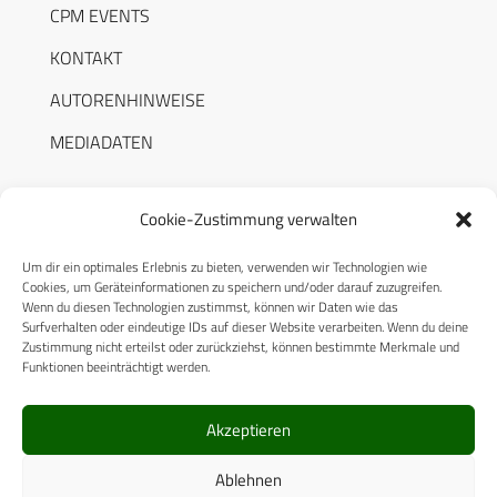
CPM EVENTS
KONTAKT
AUTORENHINWEISE
MEDIADATEN
Cookie-Zustimmung verwalten
Um dir ein optimales Erlebnis zu bieten, verwenden wir Technologien wie
RECHTLICHES
Cookies, um Geräteinformationen zu speichern und/oder darauf zuzugreifen.
Wenn du diesen Technologien zustimmst, können wir Daten wie das
Surfverhalten oder eindeutige IDs auf dieser Website verarbeiten. Wenn du deine
Datenschutzerklärung
Zustimmung nicht erteilst oder zurückziehst, können bestimmte Merkmale und
Funktionen beeinträchtigt werden.
Cookie-Richtlinie (EU)
AGB
Akzeptieren
Compliance
Ablehnen