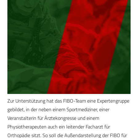
Zur Unterstützung hat das FIBO-Team eine Expertengruppe
gebildet, in der neben einem Sportmediziner, einer
Veranstalterin für Ärztekongresse und einem
Physiotherapeuten auch ein leitender Facharzt für
Orthopädie sitzt. So soll die Außendarstellung der FIBO für