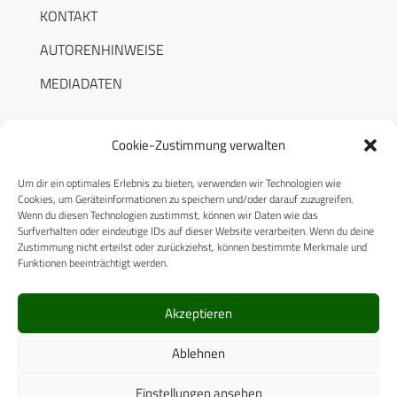
KONTAKT
AUTORENHINWEISE
MEDIADATEN
Cookie-Zustimmung verwalten
Um dir ein optimales Erlebnis zu bieten, verwenden wir Technologien wie
RECHTLICHES
Cookies, um Geräteinformationen zu speichern und/oder darauf zuzugreifen.
Wenn du diesen Technologien zustimmst, können wir Daten wie das
Surfverhalten oder eindeutige IDs auf dieser Website verarbeiten. Wenn du deine
Datenschutzerklärung
Zustimmung nicht erteilst oder zurückziehst, können bestimmte Merkmale und
Funktionen beeinträchtigt werden.
Cookie-Richtlinie (EU)
AGB
Akzeptieren
Compliance
Ablehnen
Impressum
Einstellungen ansehen