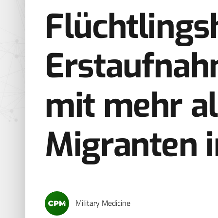
Flüchtlingsh
Erstaufnah
mit mehr a
Migranten 
Military Medicine