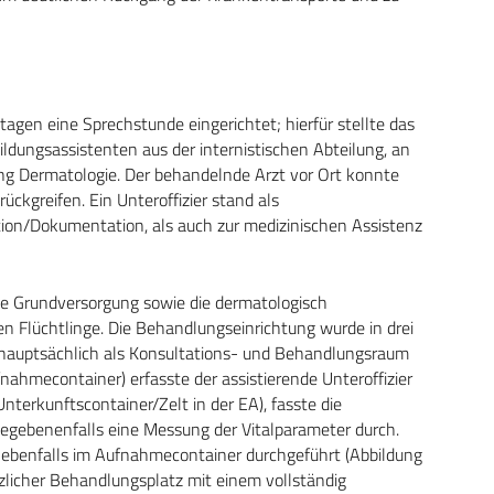
tagen eine Sprechstunde eingerichtet; hierfür stellte das
ldungsassistenten aus der internistischen Abteilung, an
ng Dermatologie. Der behandelnde Arzt vor Ort konnte
ückgreifen. Ein Unteroffizier stand als
on/Dokumentation, als auch zur medizinischen Assistenz
e Grundversorgung sowie die dermatologisch
en Flüchtlinge. Die Behandlungseinrichtung wurde in drei
e hauptsächlich als Konsultations- und Behandlungsraum
nahmecontainer) erfasste der assistierende Unteroffizier
nterkunftscontainer/Zelt in der EA), fasste die
gebenenfalls eine Messung der Vitalparameter durch.
benfalls im Aufnahmecontainer durchgeführt (Abbildung
tzlicher Behandlungsplatz mit einem vollständig