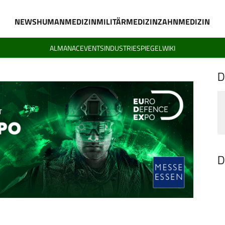
NEWS
HUMANMEDIZIN
MILITÄRMEDIZIN
ZAHNMEDIZIN
ALMANAC
EVENTS
INDUSTRIESPIEGEL
WIKI
D
D