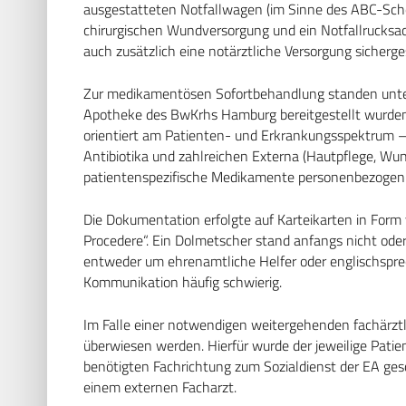
ausgestatteten Notfallwagen (im Sinne des ABC-Sch
chirurgischen Wundversorgung und ein Notfallrucksa
auch zusätzlich eine notärztliche Versorgung sicherge
Zur medikamentösen Sofortbehandlung standen unters
Apotheke des BwKrhs Hamburg bereitgestellt wurden
orientiert am Patienten- und Erkrankungsspektrum – 
Antibiotika und zahlreichen Externa (Hautpflege, Wund
patientenspezifische Medikamente personenbezogen ü
Die Dokumentation erfolgte auf Karteikarten in For
Procedere“. Ein Dolmetscher stand anfangs nicht oder
entweder um ehrenamtliche Helfer oder englischsprec
Kommunikation häufig schwierig.
Im Falle einer notwendigen weitergehenden fachärzt
überwiesen werden. Hierfür wurde der jeweilige Pati
benötigten Fachrichtung zum Sozialdienst der EA gesch
einem externen Facharzt.