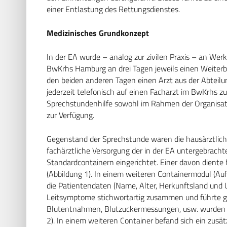
einer Entlastung des Rettungsdienstes.
Medizinisches Grundkonzept
In der EA wurde – analog zur zivilen Praxis – an Werk
BwKrhs Hamburg an drei Tagen jeweils einen Weiterbi
den beiden anderen Tagen einen Arzt aus der Abteilu
jederzeit telefonisch auf einen Facharzt im BwKrhs zur
Sprechstundenhilfe sowohl im Rahmen der Organisati
zur Verfügung.
Gegenstand der Sprechstunde waren die hausärztlich
fachärztliche Versorgung der in der EA untergebracht
Standardcontainern eingerichtet. Einer davon dient
(Abbildung 1). In einem weiteren Containermodul (Auf
die Patientendaten (Name, Alter, Herkunftsland und U
Leitsymptome stichwortartig zusammen und führte ge
Blutentnahmen, Blutzuckermessungen, usw. wurden e
2). In einem weiteren Container befand sich ein zusä