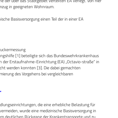
 der über das Stadtgebiet verteilten EA verlegt. Von hier
Umzug in geeigneten Wohnraum.
ische Basisversorgung einen Teil der in einer EA
tzuckermessung
ingshilfe [1] beteiligte sich das Bundeswehrkrankenhaus
n der Erstaufnahme-Einrichtung (EA) „Octavio-straße“ in
racht werden konnten [3]. Die dabei gemachten
mierung des Vorgehens bei vergleichbaren
“
lungseinrichtungen, die eine erhebliche Belastung für
 vermeiden, wurde eine medizinische Basisversorgung in
nem deutlichen Rückgang der Krankentransporte und zu