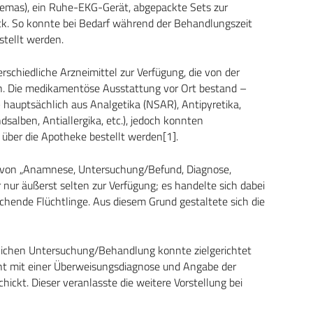
emas), ein Ruhe-EKG-Gerät, abgepackte Sets zur
ck. So konnte bei Bedarf während der Behandlungszeit
stellt werden.
chiedliche Arzneimittel zur Verfügung, die von der
. Die medikamentöse Ausstattung vor Ort bestand –
hauptsächlich aus Analgetika (NSAR), Antipyretika,
salben, Antiallergika, etc.), jedoch konnten
ber die Apotheke bestellt werden[1].
m von „Anamnese, Untersuchung/Befund, Diagnose,
 nur äußerst selten zur Verfügung; es handelte sich dabei
hende Flüchtlinge. Aus diesem Grund gestaltete sich die
lichen Untersuchung/Behandlung konnte zielgerichtet
ent mit einer Überweisungsdiagnose und Angabe der
ickt. Dieser veranlasste die weitere Vorstellung bei