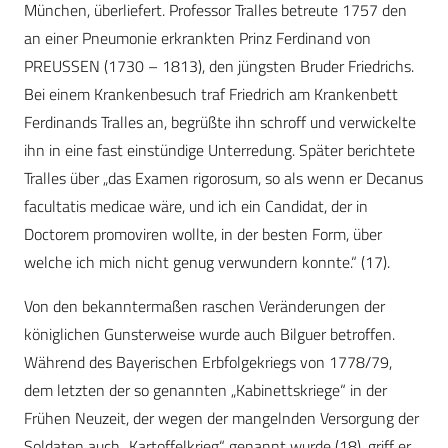
München, überliefert. Professor Tralles betreute 1757 den
an einer Pneumonie erkrankten Prinz Ferdinand von
PREUSSEN (1730 – 1813), den jüngsten Bruder Friedrichs.
Bei einem Krankenbesuch traf Friedrich am Krankenbett
Ferdinands Tralles an, begrüßte ihn schroff und verwickelte
ihn in eine fast einstündige Unterredung. Später berichtete
Tralles über „das Examen rigorosum, so als wenn er Decanus
facultatis medicae wäre, und ich ein Candidat, der in
Doctorem promoviren wollte, in der besten Form, über
welche ich mich nicht genug verwundern konnte.“ (17).
Von den bekanntermaßen raschen Veränderungen der
königlichen Gunsterweise wurde auch Bilguer betroffen.
Während des Bayerischen Erbfolgekriegs von 1778/79,
dem letzten der so genannten „Kabinettskriege“ in der
Frühen Neuzeit, der wegen der mangelnden Versorgung der
Soldaten auch „Kartoffelkrieg“ genannt wurde (18), griff er