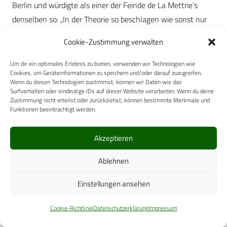
Berlin und würdigte als einer der Feinde de La Mettrie’s
denselben so: „In der Theorie so beschlagen wie sonst nur
einer seiner Kollegen und in der Praxis unbestreitbar der
Cookie-Zustimmung verwalten
schlechteste Arzt auf Erden. Gottlob praktizierte er nicht.“
(34). Ganz anders hingegen äußerte sich Friedrich zu de La
Um dir ein optimales Erlebnis zu bieten, verwenden wir Technologien wie
Cookies, um Geräteinformationen zu speichern und/oder darauf zuzugreifen.
Mettrie: „Er war lustig, ein guter Teufel, ein guter Arzt und
Wenn du diesen Technologien zustimmst, können wir Daten wie das
ein schlechter Schriftsteller; aber wenn man seine Bücher
Surfverhalten oder eindeutige IDs auf dieser Website verarbeiten. Wenn du deine
Zustimmung nicht erteilst oder zurückziehst, können bestimmte Merkmale und
ungelesen ließ, konnte man mit ihm zufrieden sein.“ (35).
Funktionen beeinträchtigt werden.
Die Urteile über Friedrich II. mögen, so weit sie die Medizin
Akzeptieren
betreffen, durchaus verschieden sein. Von seinem
langjährigen Privatsekretär Henry de Catt (1725 – 1795),
Ablehnen
der ebenfalls „Vorleser“ genannt wurde, obgleich seine
Aufgabe nie darin bestanden hatte, ist uns der bekannte
Einstellungen ansehen
Ausspruch Friedrichs überliefert: „Alle Ärzte sind Narren!“ So
Cookie-Richtlinie
Datenschutzerklärung
Impressum
ernst kann er das kaum gemeint haben, vielmehr dürfte
darin jene Ironie zu erkennen sein, an der es ihm selten