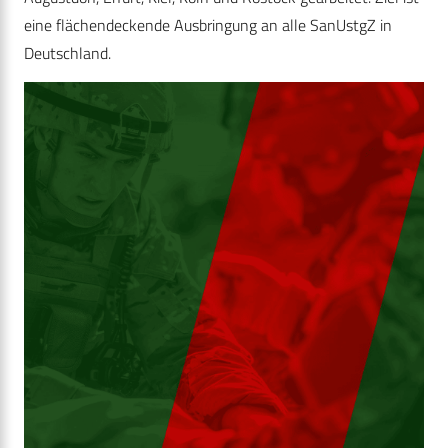
eine flächendeckende Ausbringung an alle SanUstgZ in
Deutschland.