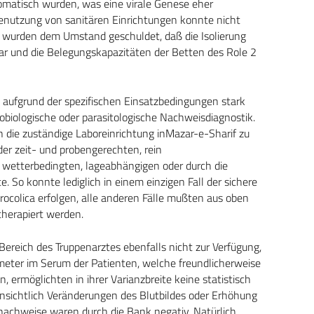
omatisch wurden, was eine virale Genese eher
enutzung von sanitären Einrichtungen konnte nicht
 wurden dem Umstand geschuldet, daß die Isolierung
ar und die Belegungskapazitäten der Betten des Role 2
 aufgrund der spezifischen Einsatzbedingungen stark
robiologische oder parasitologische Nachweisdiagnostik.
 die zuständige Laboreinrichtung inMazar-e-Sharif zu
der zeit- und probengerechten, rein
 wetterbedingten, lageabhängigen oder durch die
 So konnte lediglich in einem einzigen Fall der sichere
rocolica erfolgen, alle anderen Fälle mußten aus oben
herapiert werden.
ereich des Truppenarztes ebenfalls nicht zur Verfügung,
meter im Serum der Patienten, welche freundlicherweise
ermöglichten in ihrer Varianzbreite keine statistisch
nsichtlich Veränderungen des Blutbildes oder Erhöhung
anachweise waren durch die Bank negativ. Natürlich