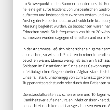
Im Schwerpunkt in den Sommermonaten des 14. Kontin
fiel eine gehäufte Inzidenz von unspezifischen Gastro
auftraten und insbesondere zwischen erstem und zw
Anstieg der Körpertemperatur auf subfebrile bis niedri
Messung begleitet wurden. Zu beobachten waren na
Erbrechen sowie Stuhlfrequenzen von bis zu 20 wäss
Schmerzen wurden dagegen eher selten und nur in Ko
In der Anamnese ließ sich nicht sicher ein gemeins
ausmachen, so wie auch Soldaten in reiner Innendien
betroffen waren. Ebenso wenig ließ sich ein Nachlas
Soldaten im Einsatzland im Sinne eines Gewöhnungse
infektiologischen Gegebenheiten Afghanistans festste
Einzelfall stark, unabhängig von zum Einsatz gekomm
Truppenarztsprechstunde oder durch den Patienten sel
Dienstausfallszeiten zwischen einem und 10 Tagen w
Krankheitsverlauf einer viralen Infektionskrankheit 
beobachtet noch komplett ausgeschlossen werden. Au