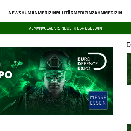
NEWS
HUMANMEDIZIN
MILITÄRMEDIZIN
ZAHNMEDIZIN
ALMANAC
EVENTS
INDUSTRIESPIEGEL
WIKI
D