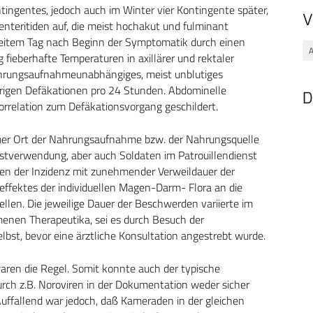
gentes, jedoch auch im Winter vier Kontingente später,
V
enteritiden auf, die meist hochakut und fulminant
eitem Tag nach Beginn der Symptomatik durch einen
A
g fieberhafte Temperaturen in axillärer und rektaler
hrungsaufnahmeunabhängiges, meist unblutiges
rigen Defäkationen pro 24 Stunden. Abdominelle
D
rrelation zum Defäkationsvorgang geschildert.
amer Ort der Nahrungsaufnahme bzw. der Nahrungsquelle
stverwendung, aber auch Soldaten im Patrouillendienst
sen der Inzidenz mit zunehmender Verweildauer der
ffektes der individuellen Magen-Darm- Flora an die
llen. Die jeweilige Dauer der Beschwerden variierte im
enen Therapeutika, sei es durch Besuch der
bst, bevor eine ärztliche Konsultation angestrebt wurde.
aren die Regel. Somit konnte auch der typische
durch z.B. Noroviren in der Dokumentation weder sicher
ffallend war jedoch, daß Kameraden in der gleichen