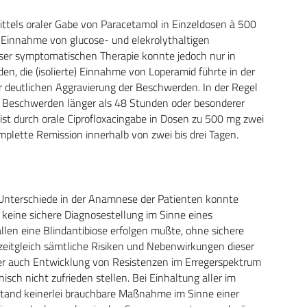
mittels oraler Gabe von Paracetamol in Einzeldosen à 500
 Einnahme von glucose- und elekrolythaltigen
eser symptomatischen Therapie konnte jedoch nur in
rden, die (isolierte) Einnahme von Loperamid führte in der
r deutlichen Aggravierung der Beschwerden. In der Regel
bei Beschwerden länger als 48 Stunden oder besonderer
st durch orale Ciprofloxacingabe in Dosen zu 500 mg zwei
omplette Remission innerhalb von zwei bis drei Tagen.
 Unterschiede in der Anamnese der Patienten konnte
 keine sichere Diagnosestellung im Sinne eines
llen eine Blindantibiose erfolgen mußte, ohne sichere
a zeitgleich sämtliche Risiken und Nebenwirkungen dieser
ber auch Entwicklung von Resistenzen im Erregerspektrum
ch nicht zufrieden stellen. Bei Einhaltung aller im
and keinerlei brauchbare Maßnahme im Sinne einer