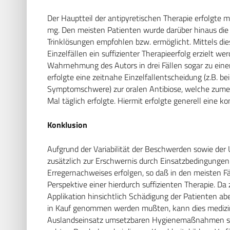
Der Hauptteil der antipyretischen Therapie erfolgte 
mg. Den meisten Patienten wurde darüber hinaus die
Trinklösungen empfohlen bzw. ermöglicht. Mittels di
Einzelfällen ein suffizienter Therapieerfolg erzielt we
Wahrnehmung des Autors in drei Fällen sogar zu eine
erfolgte eine zeitnahe Einzelfallentscheidung (z.B. 
Symptomschwere) zur oralen Antibiose, welche zumei
Mal täglich erfolgte. Hiermit erfolgte generell eine k
Konklusion
Aufgrund der Variabilität der Beschwerden sowie der
zusätzlich zur Erschwernis durch Einsatzbedingungen
Erregernachweises erfolgen, so daß in den meisten Fä
Perspektive einer hierdurch suffizienten Therapie. D
Applikation hinsichtlich Schädigung der Patienten a
in Kauf genommen werden mußten, kann dies medizinis
Auslandseinsatz umsetzbaren Hygienemaßnahmen st