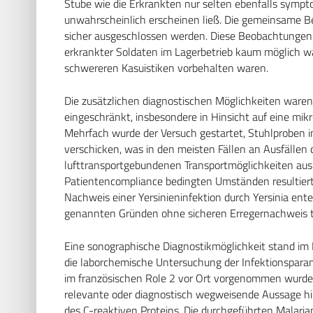
Stube wie die Erkrankten nur selten ebenfalls sympt
unwahrscheinlich erscheinen ließ. Die gemeinsame B
sicher ausgeschlossen werden. Diese Beobachtungen
erkrankter Soldaten im Lagerbetrieb kaum möglich w
schwereren Kasuistiken vorbehalten waren.
Die zusätzlichen diagnostischen Möglichkeiten waren
eingeschränkt, insbesondere in Hinsicht auf eine mik
Mehrfach wurde der Versuch gestartet, Stuhlproben in
verschicken, was in den meisten Fällen an Ausfällen 
lufttransportgebundenen Transportmöglichkeiten aus
Patientencompliance bedingten Umständen resultierte.
Nachweis einer Yersinieninfektion durch Yersinia ente
genannten Gründen ohne sicheren Erregernachweis t
Eine sonographische Diagnostikmöglichkeit stand im B
die laborchemische Untersuchung der Infektionspara
im französischen Role 2 vor Ort vorgenommen wurden, 
relevante oder diagnostisch wegweisende Aussage hi
des C-reaktiven Proteins. Die durchgeführten Malari