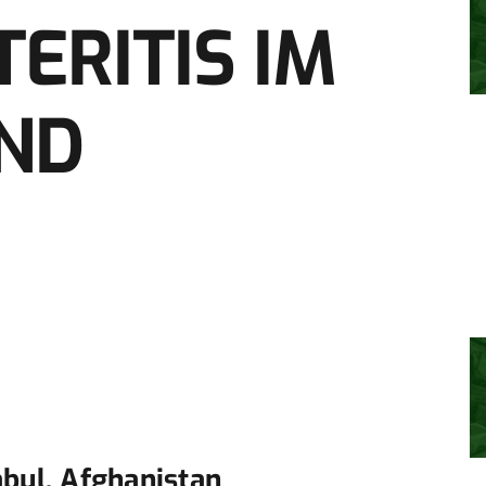
ERITIS IM
ND
abul, Afghanistan