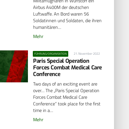
Militärflughafen in Wunstorf ein
Airbus A400M der deutschen
Luftwaffe. An Bord waren 56
Soldatinnen und Soldaten, die ihren
humanitären…
Mehr
21. November 2022
FÜHRUNG/ORGANISATION
Paris Special Operation
Forces Combat Medical Care
Conference
Two days of an exciting event are
over… The „Paris Special Operation
Forces Combat Medical Care
Conference“ took place for the first
time in a…
Mehr