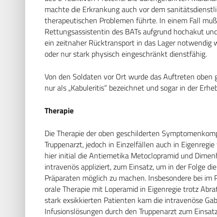
machte die Erkrankung auch vor dem sanitätsdienstli
therapeutischen Problemen führte. In einem Fall muß
Rettungsassistentin des BATs aufgrund hochakut und
ein zeitnaher Rücktransport in das Lager notwendig 
oder nur stark physisch eingeschränkt dienstfähig.
Von den Soldaten vor Ort wurde das Auftreten oben 
nur als „Kabuleritis“ bezeichnet und sogar in der Er
Therapie
Die Therapie der oben geschilderten Symptomenkomp
Truppenarzt, jedoch in Einzelfällen auch in Eigenre
hier initial die Antiemetika Metoclopramid und Dimenhy
intravenös appliziert, zum Einsatz, um in der Folge 
Präparaten möglich zu machen. Insbesondere bei im Pa
orale Therapie mit Loperamid in Eigenregie trotz Abra
stark exsikkierten Patienten kam die intravenöse Gabe
Infusionslösungen durch den Truppenarzt zum Einsatz