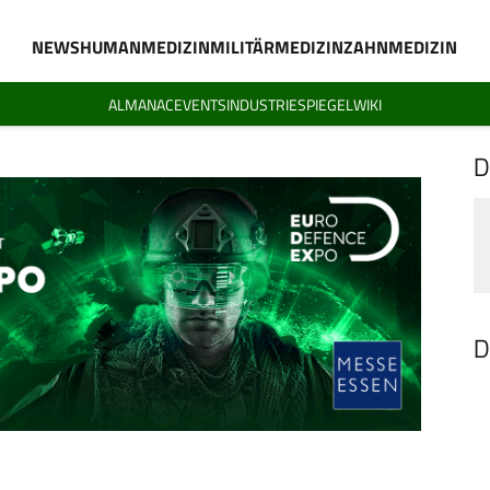
NEWS
HUMANMEDIZIN
MILITÄRMEDIZIN
ZAHNMEDIZIN
ALMANAC
EVENTS
INDUSTRIESPIEGEL
WIKI
D
D