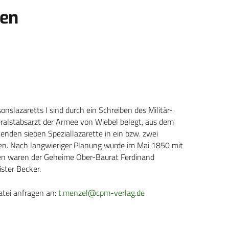
gen
nslazaretts I sind durch ein Schreiben des Militär-
lstabsarzt der Armee von Wiebel belegt, aus dem
henden sieben Speziallazarette in ein bzw. zwei
. Nach langwieriger Planung wurde im Mai 1850 mit
ten waren der Geheime Ober-Baurat Ferdinand
ster Becker.
atei anfragen an:
t.menzel@cpm-verlag.de