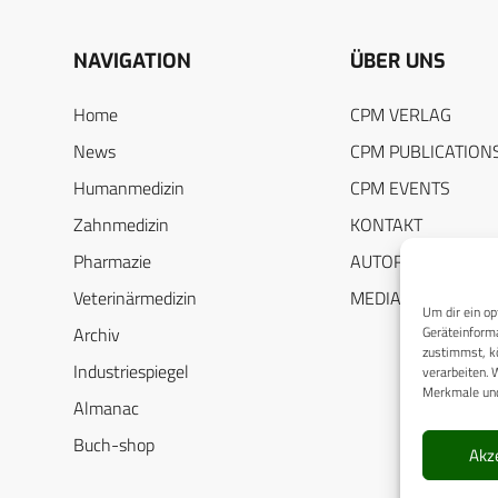
NAVIGATION
ÜBER UNS
Home
CPM VERLAG
News
CPM PUBLICATION
Humanmedizin
CPM EVENTS
Zahnmedizin
KONTAKT
Pharmazie
AUTORENHINWEIS
Veterinärmedizin
MEDIADATEN
Um dir ein op
Geräteinforma
Archiv
zustimmst, kö
Industriespiegel
verarbeiten. 
Merkmale und
Almanac
Buch-shop
Akz