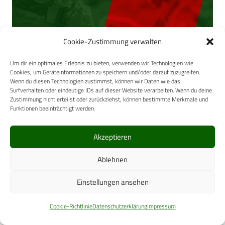
Cookie-Zustimmung verwalten
Um dir ein optimales Erlebnis zu bieten, verwenden wir Technologien wie
Cookies, um Geräteinformationen zu speichern und/oder darauf zuzugreifen.
Wenn du diesen Technologien zustimmst, können wir Daten wie das
Surfverhalten oder eindeutige IDs auf dieser Website verarbeiten. Wenn du deine
Zustimmung nicht erteilst oder zurückziehst, können bestimmte Merkmale und
Funktionen beeinträchtigt werden.
Akzeptieren
Abb 2: Probanden einer Felduntersuchung beim Trinken
unter ABC-Schutzbedingungen in der Hitze. Foto:
Ablehnen
ZInstSanBw KOB, Laborabteilung IV
Einstellungen ansehen
Gieriges Trinken großer Mengen kann im Extremfall durch
Vagusreizung des überfüllten Magen-Darm-Kanals zu
Cookie-Richtlinie
Datenschutzerklärung
Impressum
einem reaktiven Kreislaufzusammenbruch (sogenannter