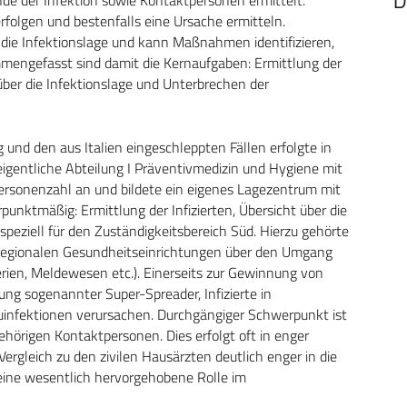
D
erfolgen und bestenfalls eine Ursache ermitteln.
 die Infektionslage und kann Maßnahmen identifizieren,
mmengefasst sind damit die Kernaufgaben: Ermittlung der
 über die Infektionslage und Unterbrechen der
nd den aus Italien eingeschleppten Fällen erfolgte in
igentliche Abteilung I Präventivmedizin und Hygiene mit
Personenzahl an und bildete ein eigenes Lagezentrum mit
unktmäßig: Ermittlung der Infizierten, Übersicht über die
speziell für den Zuständigkeitsbereich Süd. Hierzu gehörte
 regionalen Gesundheitseinrichtungen über den Umgang
terien, Meldewesen etc.). Einerseits zur Gewinnung von
dung sogenannter Super-Spreader, Infizierte in
Neuinfektionen verursachen. Durchgängiger Schwerpunkt ist
ehörigen Kontaktpersonen. Dies erfolgt oft in enger
ergleich zu den zivilen Hausärzten deutlich enger in die
ine wesentlich hervorgehobene Rolle im