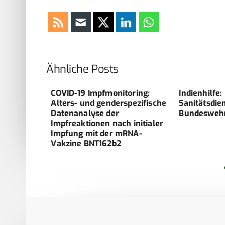
Ähnliche Posts
entrum
COVID-19 Impfmonitoring:
Indienhilfe:
ebach
Alters- und genderspezifische
Sanitätsdien
­Datenanalyse der
Bundeswehr
Impfreaktionen nach initialer
Impfung ­mit der mRNA-
Vakzine BNT162b2