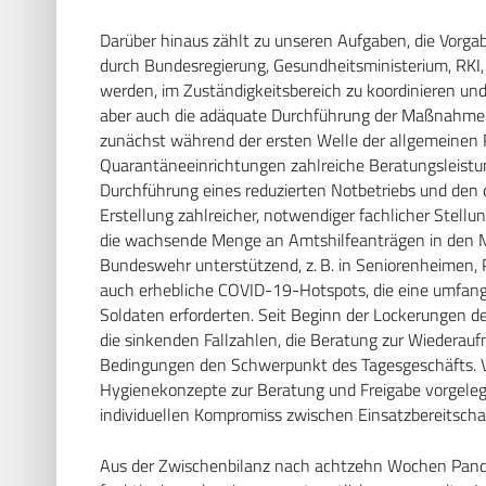
Darüber hinaus zählt zu unseren Aufgaben, die Vorg
durch Bundesregierung, Gesundheitsministerium, RKI,
werden, im Zuständigkeitsbereich zu koordinieren und
aber auch die adäquate Durchführung der Maßnahme
zunächst während der ersten Welle der allgemeinen
Quarantäneeinrichtungen zahlreiche Beratungsleistun
Durchführung eines reduzierten Notbetriebs und den
Erstellung zahlreicher, notwendiger fachlicher Stel
die wachsende Menge an Amtshilfeanträgen in den M
Bundeswehr unterstützend, z. B. in Seniorenheimen, P
auch erhebliche COVID-19-Hotspots, die eine umfang
Soldaten erforderten. Seit Beginn der Lockerungen d
die sinkenden Fallzahlen, die Beratung zur Wiederauf
Bedingungen den Schwerpunkt des Tagesgeschäfts. 
Hygienekonzepte zur Beratung und Freigabe vorgelegt. 
individuellen Kompromiss zwischen Einsatzbereitscha
Aus der Zwischenbilanz nach achtzehn Wochen Pande