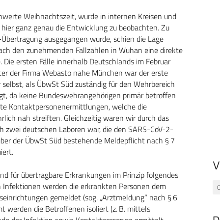
hwerte Weihnachtszeit, wurde in internen Kreisen und
hier ganz genau die Entwicklung zu beobachten. Zu
-Übertragung ausgegangen wurde, schien die Lage
 nach den zunehmenden Fallzahlen in Wuhan eine direkte
ie ersten Fälle innerhalb Deutschlands im Februar
ster der Firma Webasto nahe München war der erste
r selbst, als ÜbwSt Süd zuständig für den Wehrbereich
igt, da keine Bundeswehrangehörigen primär betroffen
rste Kontaktpersonenermittlungen, welche die
ich nah streiften. Gleichzeitig waren wir durch das
ich zwei deutschen Laboren war, die den SARS-CoV-2-
ber der ÜbwSt Süd bestehende Meldepflicht nach § 7
iert.
V
nd für übertragbare Erkrankungen im Prinzip folgendes
n Infektionen werden die erkrankten Personen dem
C
seinrichtungen gemeldet (sog. „Arztmeldung“ nach § 6
erden die Betroffenen isoliert (z. B. mittels
de der Infektion sowie Kontaktpersonen ermittelt.