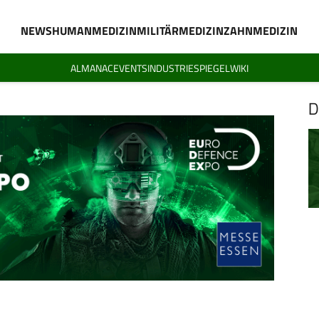
NEWS
HUMANMEDIZIN
MILITÄRMEDIZIN
ZAHNMEDIZIN
ALMANAC
EVENTS
INDUSTRIESPIEGEL
WIKI
D