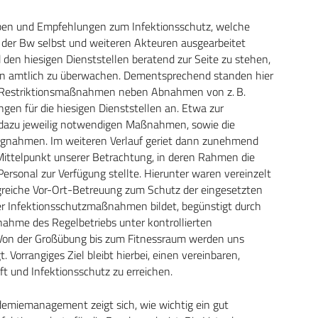
aben und Empfehlungen zum Infektionsschutz, welche
 der Bw selbst und weiteren Akteuren ausgearbeitet
 den hiesigen Dienststellen beratend zur Seite zu stehen,
n amtlich zu überwachen. Dementsprechend standen hier
 Restrik­tionsmaßnahmen neben Abnahmen von z. B.
gen für die hiesigen Dienststellen an. Etwa zur
 dazu jeweilig notwendigen Maßnahmen, sowie die
lungnahmen. Im weiteren Verlauf geriet dann zunehmend
ittelpunkt unserer Betrachtung, in deren Rahmen die
ersonal zur Verfügung stellte. Hierunter waren vereinzelt
reiche Vor-Ort-Betreuung zum Schutz der eingesetzten
er Infektionsschutzmaßnahmen bildet, begünstigt durch
nahme des Regelbetriebs unter kontrollierten
Von der Großübung bis zum Fitnessraum werden uns
Vorrangiges Ziel bleibt hierbei, einen vereinbaren,
ft und Infektionsschutz zu erreichen.
miemanagement zeigt sich, wie wichtig ein gut