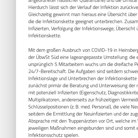
Hierdurch lässt sich der Verlauf der Infektion zurückv
Gleichzeitig gewinnt man hieraus eine Übersicht über
die die Infektionskette geeignet unterbrechen. Zusa
Infizierten, Verfolgung der Infektionswege, Übersicht
Infektionskette.
Mit dem großen Ausbruch von COVID-19 in Heinsberg u
der ÜbwSt Süd eine lageangepasste Umstellung: die e
ursprünglich 5 Mitarbeitern wuchs um die dreifache 
24/7-Bereitschaft. Die Aufgaben sind seitdem schwerp
Infektionslage und Unterbrechen der Infektionskette 
zunächst primär die Beratung und Unterweisung der
mit potenziell Infizierten (Eigenschutz, Diagnostikkri
Multiplikatoren, andererseits zur frühzeitigen Vermei
Schlüsselpositionen (z. B. med. Personal), die viele 
seitdem die Ermittlung der Neuinfizierten und der zug
Absprache mit den Truppenärzten vor Ort, welche im V
jeweiligen Maßnahmen eingebunden sind und somit e
Infektionsschutz spielen.