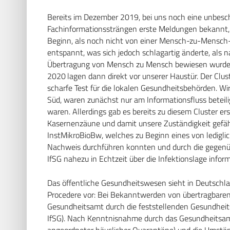
Bereits im Dezember 2019, bei uns noch eine unbesc
Fachinformationssträngen erste Meldungen bekannt, 
Beginn, als noch nicht von einer Mensch-zu-Mensch
entspannt, was sich jedoch schlagartig änderte, als
Übertragung von Mensch zu Mensch bewiesen wurde. D
2020 lagen dann direkt vor unserer Haustür. Der Clu
scharfe Test für die lokalen Gesundheitsbehörden. Wi
Süd, waren zunächst nur am Informationsfluss beteil
waren. Allerdings gab es bereits zu diesem Cluster e
Kasernenzäune und damit unsere Zuständigkeit gefährl
InstMikroBioBw, welches zu Beginn eines von ledigl
Nachweis durchführen konnten und durch die gegenü
IfSG nahezu in Echtzeit über die Infektionslage inform
Das öffentliche Gesundheitswesen sieht in Deutschla
Procedere vor: Bei Bekanntwerden von übertragbare
Gesundheitsamt durch die feststellenden Gesundheit
IfSG). Nach Kenntnisnahme durch das Gesundheitsamt w
angeordneter häuslicher Quarantäne) und die Umstän