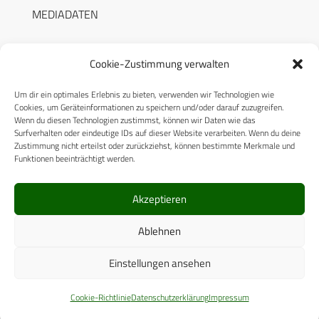
MEDIADATEN
Cookie-Zustimmung verwalten
Um dir ein optimales Erlebnis zu bieten, verwenden wir Technologien wie
RECHTLICHES
Cookies, um Geräteinformationen zu speichern und/oder darauf zuzugreifen.
Wenn du diesen Technologien zustimmst, können wir Daten wie das
Surfverhalten oder eindeutige IDs auf dieser Website verarbeiten. Wenn du deine
Datenschutzerklärung
Zustimmung nicht erteilst oder zurückziehst, können bestimmte Merkmale und
Funktionen beeinträchtigt werden.
Cookie-Richtlinie (EU)
AGB
Akzeptieren
Compliance
Ablehnen
Impressum
Einstellungen ansehen
© 2025 CPM GmbH – Alle Rechte vorbehalten
Cookie-Richtlinie
Datenschutzerklärung
Impressum