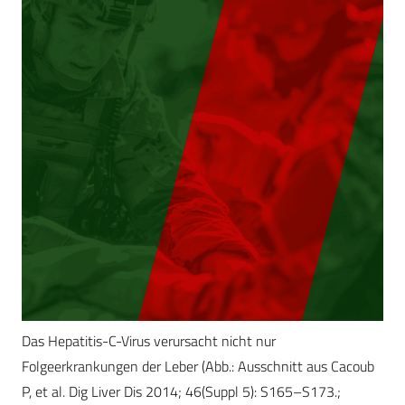
Das Hepatitis-C-Virus verursacht nicht nur
Folgeerkrankungen der Leber (Abb.: Ausschnitt aus Cacoub
P, et al. Dig Liver Dis 2014; 46(Suppl 5): S165–S173.;