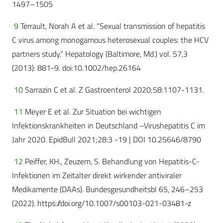
1497–1505
9
Terrault, Norah A et al. “Sexual transmission of hepatitis
C virus among monogamous heterosexual couples: the HCV
partners study.” Hepatology (Baltimore, Md.) vol. 57,3
(2013): 881-9. doi:10.1002/hep.26164
10
Sarrazin C et al. Z Gastroenterol 2020;58:1107-1131.
11
Meyer E et al. Zur Situation bei wichtigen
Infektionskrankheiten in Deutschland –Virushepatitis C im
Jahr 2020. EpidBull 2021;28:3 -19 | DOI 10.25646/8790
12
Peiffer, KH., Zeuzem, S. Behandlung von Hepatitis-C-
Infektionen im Zeitalter direkt wirkender antiviraler
Medikamente (DAAs). Bundesgesundheitsbl 65, 246–253
(2022). https://doi.org/10.1007/s00103-021-03481-z