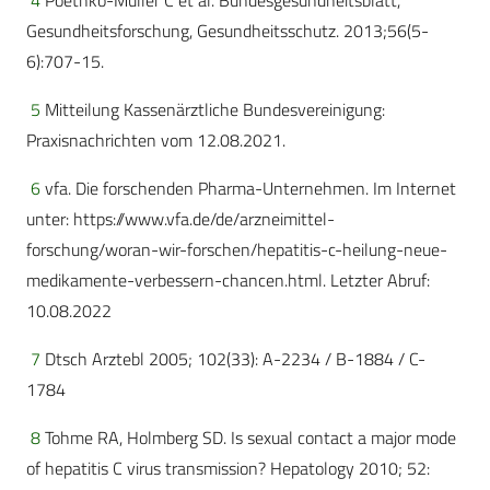
4
Poethko-Muller C et al. Bundesgesundheitsblatt,
Gesundheitsforschung, Gesundheitsschutz. 2013;56(5-
6):707-15.
5
Mitteilung Kassenärztliche Bundesvereinigung:
Praxisnachrichten vom 12.08.2021.
6
vfa. Die forschenden Pharma-Unternehmen. Im Internet
unter: https://www.vfa.de/de/arzneimittel-
forschung/woran-wir-forschen/hepatitis-c-heilung-neue-
medikamente-verbessern-chancen.html. Letzter Abruf:
10.08.2022
7
Dtsch Arztebl 2005; 102(33): A-2234 / B-1884 / C-
1784
8
Tohme RA, Holmberg SD. Is sexual contact a major mode
of hepatitis C virus transmission? Hepatology 2010; 52: