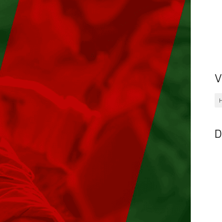
V
H
D