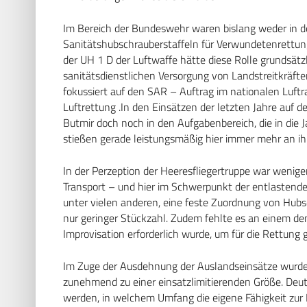
Im Bereich der Bundeswehr waren bislang weder in de
Sanitätshubschrauberstaffeln für Verwundetenrettung
der UH 1 D der Luftwaffe hätte diese Rolle grundsät
sanitätsdienstlichen Versorgung von Landstreitkräfte
fokussiert auf den SAR – Auftrag im nationalen Luftra
Luftrettung .In den Einsätzen der letzten Jahre auf
Butmir doch noch in den Aufgabenbereich, die in di
stießen gerade leistungsmäßig hier immer mehr an ih
In der Perzeption der Heeresfliegertruppe war wenige
Transport – und hier im Schwerpunkt der entlastende 
unter vielen anderen, eine feste Zuordnung von Hubsc
nur geringer Stückzahl. Zudem fehlte es an einem de
Improvisation erforderlich wurde, um für die Rettung
Im Zuge der Ausdehnung der Auslandseinsätze wurde 
zunehmend zu einer einsatzlimitierenden Größe. Deutl
werden, in welchem Umfang die eigene Fähigkeit zur