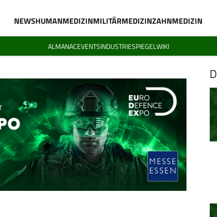
NEWS
HUMANMEDIZIN
MILITÄRMEDIZIN
ZAHNMEDIZIN
ALMANAC
EVENTS
INDUSTRIESPIEGEL
WIKI
D