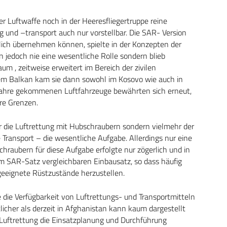
r Luftwaffe noch in der Heeresfliegertruppe reine
 und –transport auch nur vorstellbar. Die SAR- Version
zlich übernehmen können, spielte in der Konzepten der
n jedoch nie eine wesentliche Rolle sondern blieb
um , zeitweise erweitert im Bereich der zivilen
 dem Balkan kam sie dann sowohl im Kosovo wie auch in
e Jahre gekommenen Luftfahrzeuge bewährten sich erneut,
re Grenzen.
r die Luftrettung mit Hubschraubern sondern vielmehr der
Transport – die wesentliche Aufgabe. Allerdings nur eine
hraubern für diese Aufgabe erfolgte nur zögerlich und in
m SAR-Satz vergleichbaren Einbausatz, so dass häufig
 geeignete Rüstzustände herzustellen.
die Verfügbarkeit von Luftrettungs- und Transportmitteln
icher als derzeit in Afghanistan kann kaum dargestellt
 Luftrettung die Einsatzplanung und Durchführung