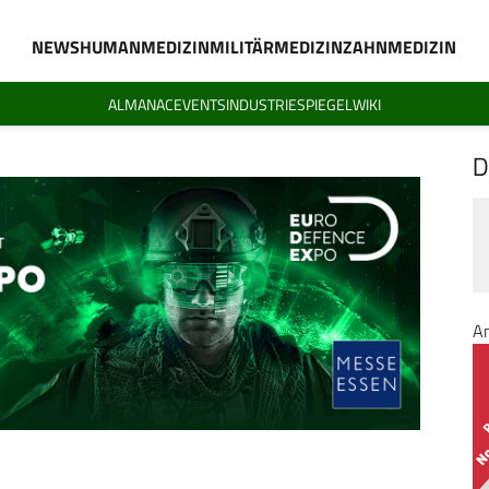
NEWS
HUMANMEDIZIN
MILITÄRMEDIZIN
ZAHNMEDIZIN
ALMANAC
EVENTS
INDUSTRIESPIEGEL
WIKI
D
A