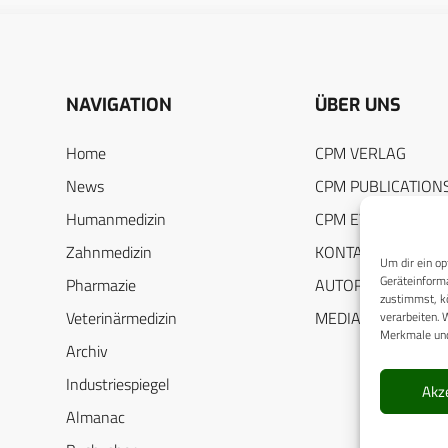
NAVIGATION
ÜBER UNS
Home
CPM VERLAG
News
CPM PUBLICATION
Humanmedizin
CPM EVENTS
Zahnmedizin
KONTAKT
Um dir ein op
Geräteinforma
Pharmazie
AUTORENHINWEIS
zustimmst, kö
Veterinärmedizin
MEDIADATEN
verarbeiten. 
Merkmale und
Archiv
Industriespiegel
Akz
Almanac