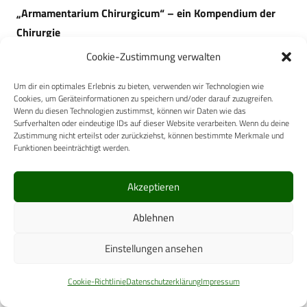
„Armamentarium Chirurgicum“ – ein Kompendium der
Chirurgie
Cookie-Zustimmung verwalten
Inzwischen war
Scultetus
in der Rangfolge des Collegium
Medicum weit aufgerückt. Seit 1642 war er gemeinsam mit
Um dir ein optimales Erlebnis zu bieten, verwenden wir Technologien wie
Cookies, um Geräteinformationen zu speichern und/oder darauf zuzugreifen.
dem Dekan, Dr. Augustin Thonner, für die Abnahme des
Wenn du diesen Technologien zustimmst, können wir Daten wie das
Examens für Bader und Wundärzte zuständig (15). Dabei
Surfverhalten oder eindeutige IDs auf dieser Website verarbeiten. Wenn du deine
Zustimmung nicht erteilst oder zurückziehst, können bestimmte Merkmale und
hat sich
Scultetus
nochmals eingehend mit dem
Funktionen beeinträchtigt werden.
Ausbildungsstand und den theoretischen Kenntnissen der
angehenden Wundärzte befasst. Vermutlich reifte in diesem
Akzeptieren
Zusammenhang sein Entschluss, ein Lehrwerk zu
verfassen, das in lateinischer Sprache unter dem Titel
Ablehnen
„Armamentarium Chirurgicum“, also „chirurgische
Einstellungen ansehen
Waffenkammer“ abgefasst wurde.
Cookie-Richtlinie
Datenschutzerklärung
Impressum
Das Buch richtete sich an akademisch gebildete Ärzte,
vornehmlich wohl gerade an solche, die selbst mit der