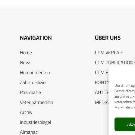
NAVIGATION
ÜBER UNS
Home
CPM VERLAG
News
CPM PUBLICATION
Humanmedizin
CPM EVENTS
Zahnmedizin
KONTAKT
Um dir ein op
Geräteinforma
Pharmazie
AUTORENHINWEIS
zustimmst, kö
Veterinärmedizin
MEDIADATEN
verarbeiten. 
Merkmale und
Archiv
Industriespiegel
Akz
Almanac