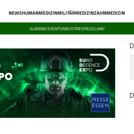
NEWS
HUMANMEDIZIN
MILITÄRMEDIZIN
ZAHNMEDIZIN
ALMANAC
EVENTS
INDUSTRIESPIEGEL
WIKI
D
D