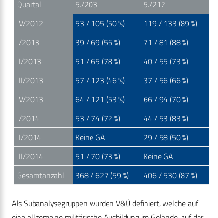
Quartal
5./203
5./212
IV/2012
53 / 105 (50 %)
119 / 133 (89 %)
I/2013
39 / 69 (56 %)
71 / 81 (88 %)
II/2013
51 / 65 (78 %)
40 / 55 (73 %)
III/2013
57 / 123 (46 %)
37 / 56 (66 %)
IV/2013
64 / 121 (53 %)
66 / 94 (70 %)
I/2014
53 / 74 (72 %)
44 / 53 (83 %)
II/2014
Keine GA
29 / 58 (50 %)
III/2014
51 / 70 (73 %)
Keine GA
Gesamtanzahl
368 / 627 (59 %)
406 / 530 (87 %)
Als Subanalysegruppen wurden V&Ü definiert, welche auf
eine allgemeine militärische Ausbildung im Gelände, auf der