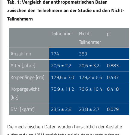
Tab. 1: Vergleich der anthropometrischen Daten
zwischen den Teilnehmern an der Studie und den Nicht-
Teilnehmern
Teilnehmer
Nicht-
p
Teilnehmer
Anzahl nn
774
383
Alter [Jahre]
20,5 ± 2,2
20,6 ± 3,2
0,883
Körperlänge [cm]
179,6 ± 7,0
179,2 ± 6,6
0,437
Körpergewicht
75,9 ± 11,2
76,6 ± 10,4
0,418
[kg]
BMI [kg/m²]
23,5 ± 2,8
23,8 ± 2,7
0,079
Die medizinischen Daten wurden hinsichtlich der Ausfälle