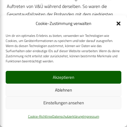
Auftreten von V&Ü während derselben. So waren die
Gesamtausfallzeiten der Probanden mit dem niedrigsten
Fitnesslevel signifikant höher im Gegensatz zu jenen, die
Cookie-Zustimmung verwalten
einen höheren Fitnesszustand aufwiesen. Die Erhöhung der
Um dir ein optimales Erlebnis zu bieten, verwenden wir Technologien wie
Gesamtausfallzeiten hatte zugleich einen Ausfall an
Cookies, um Geräteinformationen zu speichern und/oder darauf zuzugreifen.
Ausbildungszeit zur Folge, was den individuellen Fortschritt
Wenn du diesen Technologien zustimmst, können wir Daten wie das
Surfverhalten oder eindeutige IDs auf dieser Website verarbeiten. Wenn du deine
in der Ausbildung deutlich behindert. Darüber hinaus ist
Zustimmung nicht erteilst oder zurückziehst, können bestimmte Merkmale und
Funktionen beeinträchtigt werden.
damit zu rechnen, dass die Ausfallzeiten zu einer
Erniedrigung des (aktuellen) Fitnesslevels führen könnte,
Akzeptieren
was wiederrum das Risiko für das (weitere) Auftreten von
V&Ü erhöht. Gerade im Vergleich zu den anderen
Ablehnen
Berufsanfängern, die keine Ausfallzeiten hatten, kann
hierdurch der Unterschied in der körperlichen
Einstellungen ansehen
Leistungsfähigkeit weiter ansteigen.
Cookie-Richtlinie
Datenschutzerklärung
Impressum
Dieses Ergebnis deckt sich mit Erkenntnissen der US-