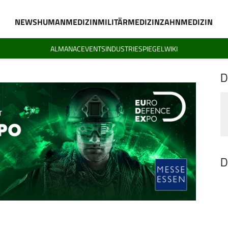
NEWS
HUMANMEDIZIN
MILITÄRMEDIZIN
ZAHNMEDIZIN
ALMANAC
EVENTS
INDUSTRIESPIEGEL
WIKI
D
D