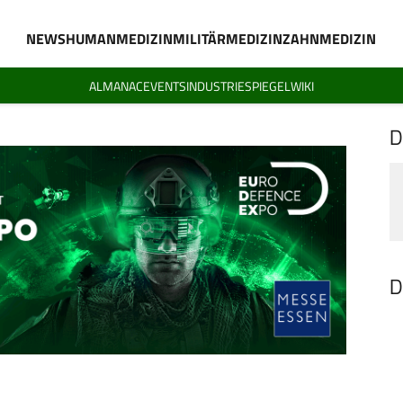
NEWS
HUMANMEDIZIN
MILITÄRMEDIZIN
ZAHNMEDIZIN
ALMANAC
EVENTS
INDUSTRIESPIEGEL
WIKI
D
D