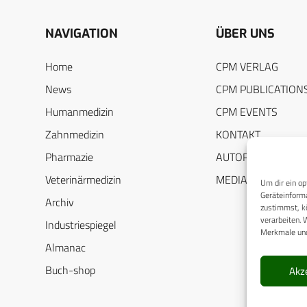
NAVIGATION
ÜBER UNS
Home
CPM VERLAG
News
CPM PUBLICATION
Humanmedizin
CPM EVENTS
Zahnmedizin
KONTAKT
Pharmazie
AUTORENHINWEIS
Veterinärmedizin
MEDIADATEN
Um dir ein op
Geräteinforma
Archiv
zustimmst, kö
verarbeiten. 
Industriespiegel
Merkmale und
Almanac
Buch-shop
Akz