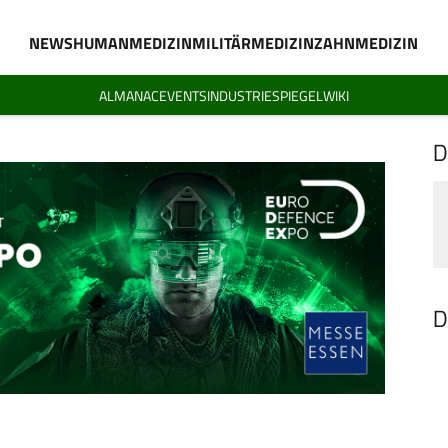
NEWS
HUMANMEDIZIN
MILITÄRMEDIZIN
ZAHNMEDIZIN
ALMANAC
EVENTS
INDUSTRIESPIEGEL
WIKI
D
D