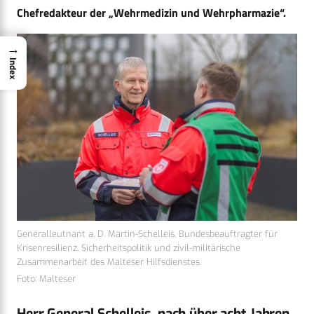
Chefredakteur der „Wehrmedizin und Wehrpharmazie“.
→
Index
Generalleutnant a. D. Martin-Schelleis, Bundesbeauftragter für
Krisenresilienz, Sicherheitspolitik und zivil-militärische
Zusammenarbeit des Malteser Hilfsdienstes.
Foto: Malteser
Herr General Schelleis, nach über acht Jahren