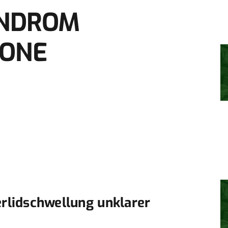
NDROM
MONE
erlidschwellung unklarer