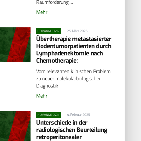
Raumforderung,…
Mehr
25. März 2025
HUMANMEDIZIN
Übertherapie metastasierter
Hodentumorpatienten durch
Lymphadenektomie nach
Chemotherapie:
Vom relevanten klinischen Problem
zu neuer molekularbiologischer
Diagnostik
Mehr
4. Februar 2025
HUMANMEDIZIN
Unterschiede in der
radiologischen Beurteilung
retroperitonealer