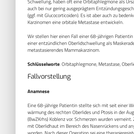
Schwellung, haben oft eine Orbitaphlegmone als Ursa
auch bei nur gering ausgeprägtem Entzündungsgesch
(ggf. mit Glucocorticoiden). Es ist aber auch zu beden
Karzinomen eine orbitale Metastase entwickeln.
Wir stellen hier einen Fall einer 68-jährigen Patienti
einer entzündlichen Oberlidschwellung als Maskerade
metastasierendes Mammakarzinom.
Schlüsselworte
: Orbitaphlegmone, Metastase, Obe
Fallvorstellung
Anamnese
Eine 68-jährige Patientin stellte sich mit seit ein
wärmung des rechten Oberlides und Ptosis in der ­
(BwZKrhs) Koblenz vor. Schmerzen wurden verneint.
mit Oberlidhaut im Bereich des Nasenrückens und ang
worden. Nach dieser Operation sei eine therapieresist