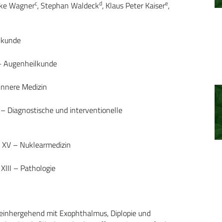
c
d
e
rike Wagner
, Stephan Waldeck
, Klaus Peter Kaiser
,
lkunde
– Augenheilkunde
Innere Medizin
– Diagnostische und interventionelle
 XV – Nuklearmedizin
III – Pathologie
 einhergehend mit Exophthalmus, Diplopie und