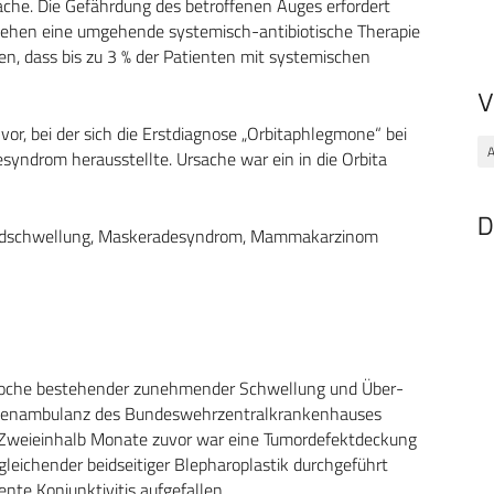
che. Die Gefährdung des betroffenen Auges erfordert
ehen eine umgehende systemisch-antibiotische Therapie
ken, dass bis zu 3 % der Patienten mit systemischen
V
n vor, bei der sich die Erstdiagnose „Orbitaphlegmone“ bei
A
syndrom herausstellte. Ursache war ein in die Orbita
D
rlidschwellung, Maskeradesyndrom, Mammakarzinom
er Woche bestehender zunehmender Schwellung und Über­
Augenambulanz des Bundeswehrzentralkrankenhauses
 Zweieinhalb Monate zuvor war eine Tumordefektdeckung
leichender beidseitiger Blepharoplastik durchgeführt
ente Konjunktivitis aufgefallen.