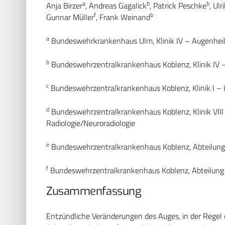
a
b
b
Anja Birzer
, Andreas Gagalick
, Patrick Peschke
, Ul
f
b
Gunnar Müller
, Frank Weinand
a
Bundeswehrkrankenhaus Ulm, Klinik IV – Augenhei
b
Bundeswehrzentralkrankenhaus Koblenz, Klinik IV 
c
Bundeswehrzentralkrankenhaus Koblenz, Klinik I – 
d
Bundeswehrzentralkrankenhaus Koblenz, Klinik VIII 
Radiologie/Neuroradiologie
e
Bundeswehrzentralkrankenhaus Koblenz, Abteilung
f
Bundeswehrzentralkrankenhaus Koblenz, Abteilung X
Zusammenfassung
Entzündliche Veränderungen des Auges, in der Regel