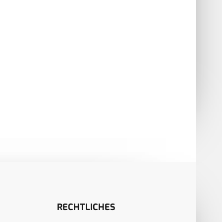
 Leitlinienempfehlungen
SELTENE UROLOGISCHE
Mundhöhlenkarzinom
TUMORE
RECHTLICHES