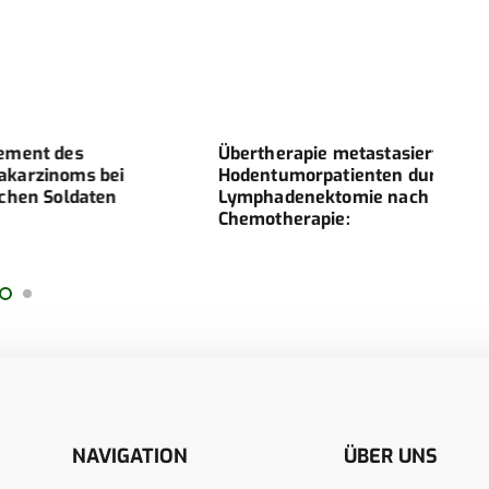
 des
Übertherapie metastasierter
Neue
noms bei
Hodentumorpatienten durch
zum 
Soldaten
Lymphadenektomie nach
Chemotherapie:
NAVIGATION
ÜBER UNS