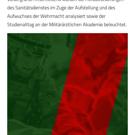
des Sanitätsdienstes im Zuge der Aufstellung und des
Aufwuchses der Wehrmacht analysiert sowie der
Studienalltag an der Militärärztlichen Akademie beleuchtet.