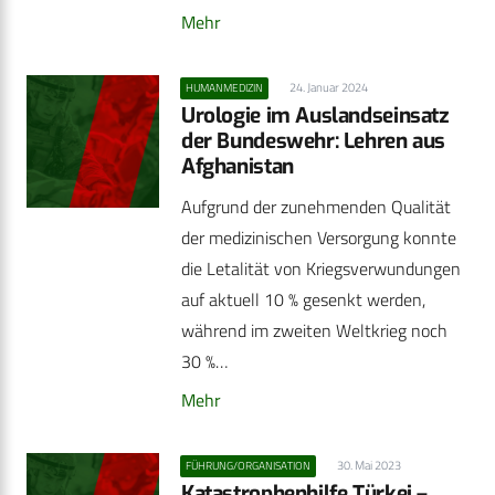
Mehr
24. Januar 2024
HUMANMEDIZIN
Urologie im Auslandseinsatz
der Bundeswehr: Lehren aus
Afghanistan
Aufgrund der zunehmenden Qualität
der medizinischen Versorgung konnte
die Letalität von Kriegsverwundungen
auf aktuell 10 % gesenkt werden,
während im zweiten Weltkrieg noch
30 %…
Mehr
30. Mai 2023
FÜHRUNG/ORGANISATION
Katastrophenhilfe Türkei –