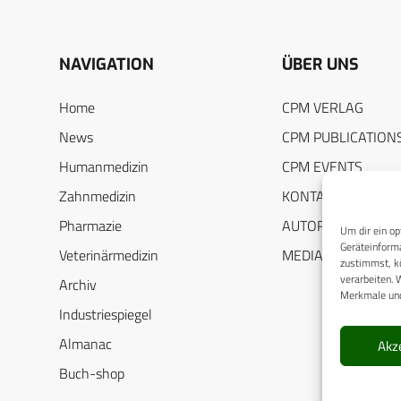
NAVIGATION
ÜBER UNS
Home
CPM VERLAG
News
CPM PUBLICATION
Humanmedizin
CPM EVENTS
Zahnmedizin
KONTAKT
Pharmazie
AUTORENHINWEIS
Um dir ein op
Geräteinforma
Veterinärmedizin
MEDIADATEN
zustimmst, kö
verarbeiten. 
Archiv
Merkmale und
Industriespiegel
Almanac
Akz
Buch-shop