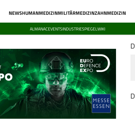
NEWS
HUMANMEDIZIN
MILITÄRMEDIZIN
ZAHNMEDIZIN
ALMANAC
EVENTS
INDUSTRIESPIEGEL
WIKI
D
D