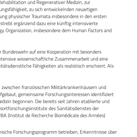
ehabilitation und Regenerativer Medizin, zur
ngsfähigkeit, zu sich entwickelnden neuartigen
gung physischer Traumata insbesondere in den ersten
ebt ergänzend dazu eine künftig intensivierte
gy Organization, insbesondere dem Human Factors and
der Bundeswehr auf eine Kooperation mit besonders
intensive wissenschaftliche Zusammenarbeit und eine
tsdienstliche Fähigkeiten als realistisch erscheint. Als
en zwischen französischen Militärkrankenhäusern und
gebaut, gemeinsame Forschungsinteressen identifiziert
dizin begonnen. Die bereits seit Jahren etablierte und
sortforschungsinstitute des Sanitätsdienstes der
A (Institut de Recherche Biomédicale des Armées)
inische Forschungsprogramm betreiben, Erkenntnisse über