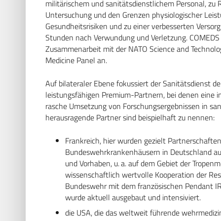
militärischem und sanitätsdienstlichem Personal, zu R
Untersuchung und den Grenzen physiologischer Leistu
Gesundheitsrisiken und zu einer verbesserten Versor
Stunden nach Verwundung und Verletzung. COMEDS str
Zusammenarbeit mit der NATO Science and Technolo
Medicine Panel an.
Auf bilateraler Ebene fokussiert der Sanitätsdienst 
leistungsfähigen Premium-­Partnern, bei denen eine 
rasche Umsetzung von Forschungsergebnissen in sanitä
herausragende Partner sind beispielhaft zu nennen:
Frankreich, hier wurden gezielt Partnerschaft
Bundeswehrkranken­häusern in Deutschland auf
und Vorhaben, u. a. auf dem Gebiet der Tropenme
wissenschaftlich wertvolle Kooperation der Res
Bundeswehr mit dem französischen Pendant IRB
wurde aktuell ausgebaut und intensiviert.
die USA, die das weltweit führende wehrmediz