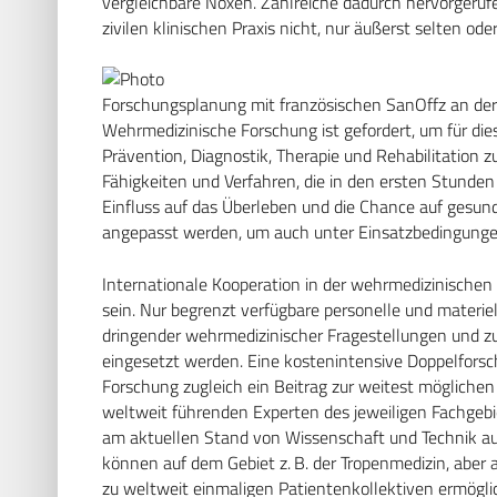
vergleichbare Noxen. Zahlreiche dadurch hervorgeruf
zivilen klinischen Praxis nicht, nur äußerst selten od
Forschungsplanung mit französischen SanOffz an der
Wehrmedizinische Forschung ist gefordert, um für die
Prävention, Diagnostik, Therapie und Rehabilitation z
Fähigkeiten und Verfahren, die in den ersten Stund
Einfluss auf das Überleben und die Chance auf gesu
angepasst werden, um auch unter Einsatzbedingungen 
Internationale Kooperation in der wehrmedizinischen
sein. Nur begrenzt verfügbare personelle und materi
dringender wehrmedizinischer Fragestellungen und z
eingesetzt werden. Eine kostenintensive Doppelforsc
Forschung zugleich ein Beitrag zur weitest möglichen
weltweit führenden Experten des jeweiligen Fachgebiet
am aktuellen Stand von Wissenschaft und Technik aus
können auf dem Gebiet z. B. der Tropenmedizin, aber
zu weltweit einmaligen Patientenkollektiven ermögli