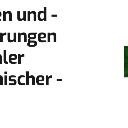
n und ­
erungen
ler
ischer ­