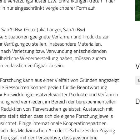
ene Verletzungsmuster bzw. Erkrankungen treten in der
er in nur eingeschränkt vergleichbarer Form auf.
 SanAkBw. (Foto: Julia Langer, SanAkBw)
se Situationen geeignete Verfahren und Produkte zur
ur Verfügung zu stellen. Insbesondere Materialien,
en nach Verletzung bzw. Verwundung entscheidenden
ndheitliche Wiederherstellung haben, müssen zudem
verlässlich verfügbar zu sein.
V
 Forschung kann aus einer Vielfalt von Gründen angezeigt
E
elle Ressourcen können gezielt für die Beantwortung
ur Entwicklung einsatzrelevanter Produkte und Verfahren
D
hung wird vermieden, im Bereich der tierexperimentellen
 Reduktion von Tierversuchen geleistet. Austausch mit
s stellt sicher, dass sich die eigene Forschung jeweils
richtet. Einige internationale Kooperationspartner
 auch des Medizinischen A- oder C-Schutzes den Zugang
chen, ggf. mit der Perspektive, dass gewonnene