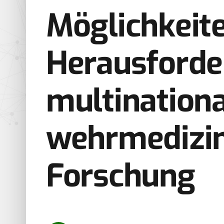
Möglichkeite
Herausford
multinationa
wehrmedizin
Forschung