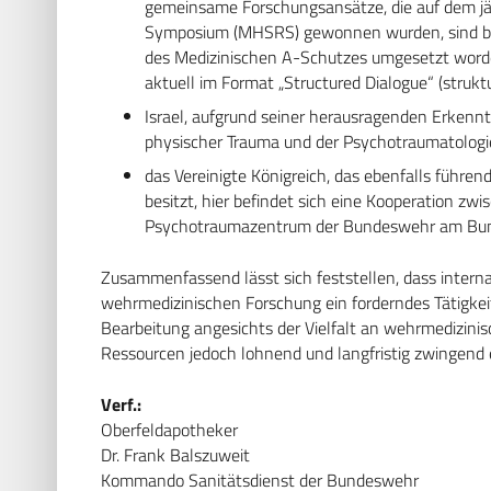
gemeinsame Forschungsansätze, die auf dem jä
Symposium (MHSRS) gewonnen wurden, sind bere
des Medizinischen A-Schutzes umgesetzt word
aktuell im Format „Structured Dialogue“ (strukturi
Israel, aufgrund seiner herausragenden Erkennt
physischer Trauma und der Psychotraumatologi
das Vereinigte Königreich, das ebenfalls führe
besitzt, hier befindet sich eine Kooperation z
Psychotraumazentrum der Bundeswehr am Bun
Zusammenfassend lässt sich feststellen, dass intern
wehrmedizinischen Forschung ein forderndes Tätigkeits
Bearbeitung angesichts der Vielfalt an wehrmedizini
Ressourcen jedoch lohnend und langfristig zwingend er
Verf.:
Oberfeldapotheker
Dr. Frank Balszuweit
Kommando Sanitätsdienst der Bundeswehr