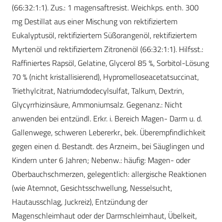
(66:32:1:1). Zus.: 1 magensaftresist. Weichkps. enth. 300
mg Destillat aus einer Mischung von rektifiziertem
Eukalyptusöl, rektifiziertem Süßorangenöl, rektifiziertem
Myrtenöl und rektifiziertem Zitronenöl (66:32:1:1). Hilfsst.:
Raffiniertes Rapsöl, Gelatine, Glycerol 85 %, Sorbitol-Lösung
70 % (nicht kristallisierend), Hypromelloseacetatsuccinat,
Triethylcitrat, Natriumdodecylsulfat, Talkum, Dextrin,
Glycyrrhizinsäure, Ammoniumsalz. Gegenanz.: Nicht
anwenden bei entzündl. Erkr. i. Bereich Magen- Darm u. d.
Gallenwege, schweren Lebererkr., bek. Überempfindlichkeit
gegen einen d. Bestandt. des Arzneim., bei Säuglingen und
Kindern unter 6 Jahren; Nebenw.: häufig: Magen- oder
Oberbauchschmerzen, gelegentlich: allergische Reaktionen
(wie Atemnot, Gesichtsschwellung, Nesselsucht,
Hautausschlag, Juckreiz), Entzündung der
Magenschleimhaut oder der Darmschleimhaut, Übelkeit,