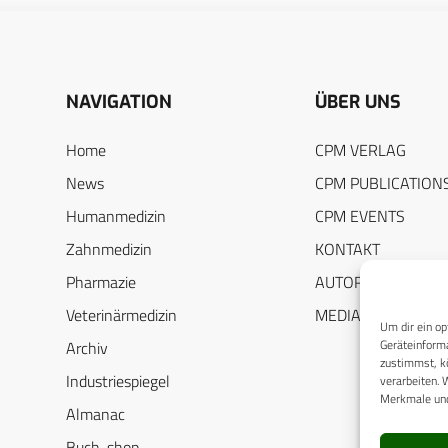
NAVIGATION
ÜBER UNS
Home
CPM VERLAG
News
CPM PUBLICATION
Humanmedizin
CPM EVENTS
Zahnmedizin
KONTAKT
Pharmazie
AUTORENHINWEIS
Veterinärmedizin
MEDIADATEN
Um dir ein op
Geräteinforma
Archiv
zustimmst, kö
Industriespiegel
verarbeiten. 
Merkmale und
Almanac
Buch-shop