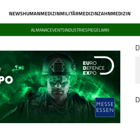
NEWS
HUMANMEDIZIN
MILITÄRMEDIZIN
ZAHNMEDIZIN
ALMANAC
EVENTS
INDUSTRIESPIEGEL
WIKI
D
D