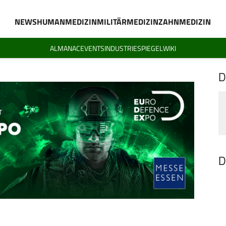
NEWS
HUMANMEDIZIN
MILITÄRMEDIZIN
ZAHNMEDIZIN
ALMANAC
EVENTS
INDUSTRIESPIEGEL
WIKI
D
D