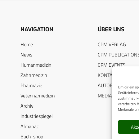
NAVIGATION
ÜBER UNS
Home
CPM VERLAG
News
CPM PUBLICATION
Humanmedizin
CPM EVENTS
Zahnmedizin
KONTAKT
Pharmazie
AUTORENHINWEIS
Um dir ein op
Geräteinforma
Veterinärmedizin
MEDIADATEN
zustimmst, kö
verarbeiten. 
Archiv
Merkmale und
Industriespiegel
Almanac
Akz
Buch-shop