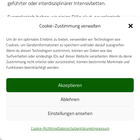
geführter oder interdisziplinärer Intensivbetten.
Exemplarisch haben wir einige Fälle akut-neurologisch
erkrankter Soldaten vorgestellt mit typischen
Cookie-Zustimmung verwalten
Leitsymptomen, welche – sofern sie auch im
Um dir ein optimales Erlebnis zu bieten, verwenden wir Technologien wie
Auslandseinsatz auftreten – einer stationären
Cookies, um Geräteinformationen zu speichern und/oder darauf zuzugreifen.
Wenn du diesen Technologien zustimmst, können wir Daten wie das
neurologischen Versorgung im Heimatland bedürfen.
Surfverhalten oder eindeutige IDs auf dieser Website verarbeiten. Wenn du deine
Zustimmung nicht erteilst oder zurückziehst, können bestimmte Merkmale und
Fakt ist: Die rasche neurologische Abklärung und
Funktionen beeinträchtigt werden.
Therapieeinleitung, oft im Rahmen einer interdisziplinären
Versorgung, entscheidet wesentlich über das Management
Akzeptieren
und die Kurz- sowie Langzeitprognose des Patienten.
Ablehnen
Literatur:
Einstellungen ansehen
Deuschl F et al.: Die Versorgung neurologischer
Patienten in der Notaufnahme. Aktuelle Neurologie
Cookie-Richtlinie
Datenschutzerklärung
Impressum
2009; 36: 433-436.