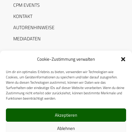
CPM EVENTS
KONTAKT
AUTORENHINWEISE
MEDIADATEN
Cookie-Zustimmung verwalten
Um dir ein optimales Erlebnis zu bieten, verwenden wir Technologien wie
RECHTLICHES
Cookies, um Geräteinformationen zu speichern und/oder darauf zuzugreifen.
Wenn du diesen Technologien zustimmst, können wir Daten wie das
Surfverhalten oder eindeutige IDs auf dieser Website verarbeiten. Wenn du deine
Datenschutzerklärung
Zustimmung nicht erteilst oder zurückziehst, können bestimmte Merkmale und
Funktionen beeinträchtigt werden.
Cookie-Richtlinie (EU)
AGB
Akzeptieren
Compliance
Ablehnen