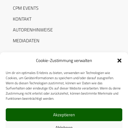
CPM EVENTS
KONTAKT
AUTORENHINWEISE
MEDIADATEN
Cookie-Zustimmung verwalten
Um dir ein optimales Erlebnis zu bieten, verwenden wir Technologien wie
RECHTLICHES
Cookies, um Geräteinformationen zu speichern und/oder darauf zuzugreifen.
Wenn du diesen Technologien zustimmst, können wir Daten wie das
Surfverhalten oder eindeutige IDs auf dieser Website verarbeiten. Wenn du deine
Datenschutzerklärung
Zustimmung nicht erteilst oder zurückziehst, können bestimmte Merkmale und
Funktionen beeinträchtigt werden.
Cookie-Richtlinie (EU)
AGB
Akzeptieren
Compliance
Ablehnen