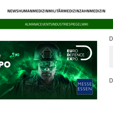
NEWS
HUMANMEDIZIN
MILITÄRMEDIZIN
ZAHNMEDIZIN
ALMANAC
EVENTS
INDUSTRIESPIEGEL
WIKI
D
D