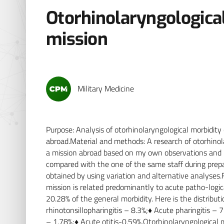
Otorhinolaryngological
mission
Military Medicine
Purpose: Analysis of otorhinolaryngological morbidity o
abroad.Material and methods: A research of otorhinol
a mission abroad based on my own observations and in
compared with the one of the same staff during prepar
obtained by using variation and alternative analyses.F
mission is related predominantly to acute patho-logica
20.28% of the general morbidity. Here is the distribut
rhinotonsillopharingitis – 8.3%;♦ Acute pharingitis – 
– 1.78%;♦ Acute otitis-0.59%.Otorhinolaryngological mo