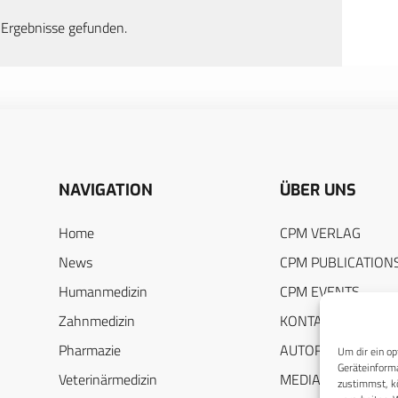
 Ergebnisse gefunden.
NAVIGATION
ÜBER UNS
Home
CPM VERLAG
News
CPM PUBLICATION
Humanmedizin
CPM EVENTS
Zahnmedizin
KONTAKT
Pharmazie
AUTORENHINWEIS
Um dir ein op
Geräteinforma
Veterinärmedizin
MEDIADATEN
zustimmst, kö