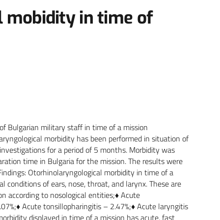
 mobidity in time of
f Bulgarian military staff in time of a mission
aryngological morbidity has been performed in situation of
vestigations for a period of 5 months. Morbidity was
ation time in Bulgaria for the mission. The results were
indings: Otorhinolaryngological morbidity in time of a
l conditions of ears, nose, throat, and larynx. These are
ion according to nosological entities;♦ Acute
7.07%;♦ Acute tonsillopharingitis – 2.47%;♦ Acute laryngitis
rbidity displayed in time of a mission has acute, fast