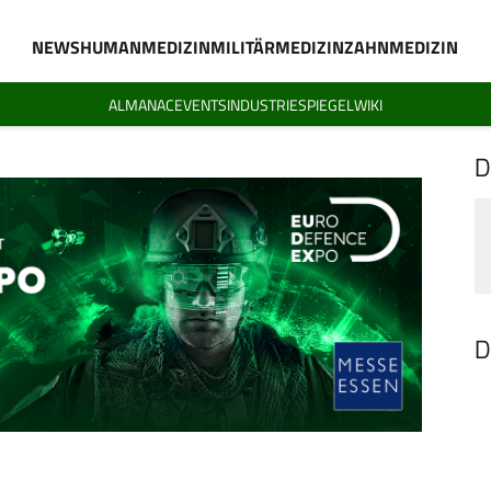
NEWS
HUMANMEDIZIN
MILITÄRMEDIZIN
ZAHNMEDIZIN
ALMANAC
EVENTS
INDUSTRIESPIEGEL
WIKI
D
D