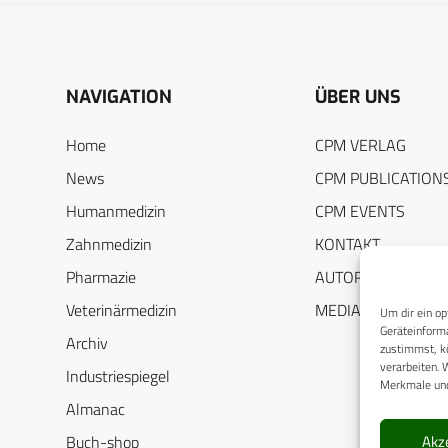
NAVIGATION
ÜBER UNS
Home
CPM VERLAG
News
CPM PUBLICATION
Humanmedizin
CPM EVENTS
Zahnmedizin
KONTAKT
Pharmazie
AUTORENHINWEIS
Veterinärmedizin
MEDIADATEN
Um dir ein op
Geräteinforma
Archiv
zustimmst, kö
verarbeiten. 
Industriespiegel
Merkmale und
Almanac
Akz
Buch-shop