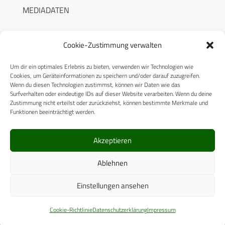
MEDIADATEN
Cookie-Zustimmung verwalten
Um dir ein optimales Erlebnis zu bieten, verwenden wir Technologien wie
RECHTLICHES
Cookies, um Geräteinformationen zu speichern und/oder darauf zuzugreifen.
Wenn du diesen Technologien zustimmst, können wir Daten wie das
Surfverhalten oder eindeutige IDs auf dieser Website verarbeiten. Wenn du deine
Datenschutzerklärung
Zustimmung nicht erteilst oder zurückziehst, können bestimmte Merkmale und
Funktionen beeinträchtigt werden.
Cookie-Richtlinie (EU)
AGB
Akzeptieren
Compliance
Ablehnen
Impressum
Einstellungen ansehen
© 2025 CPM GmbH – Alle Rechte vorbehalten
Cookie-Richtlinie
Datenschutzerklärung
Impressum