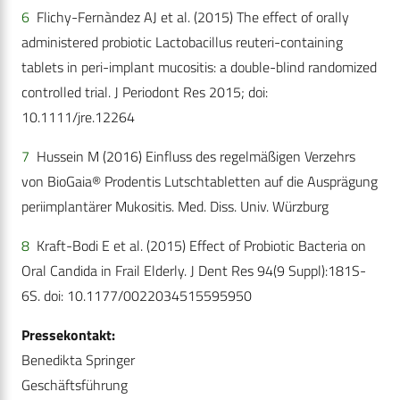
6
Flichy-Fernàndez AJ et al. (2015) The effect of orally
administered probiotic Lactobacillus reuteri-containing
tablets in peri-implant mucositis: a double-blind randomized
controlled trial. J Periodont Res 2015; doi:
10.1111/jre.12264
7
Hussein M (2016) Einfluss des regelmäßigen Verzehrs
von BioGaia® Prodentis Lutschtabletten auf die Ausprägung
periimplantärer Mukositis. Med. Diss. Univ. Würzburg
8
Kraft-Bodi E et al. (2015) Effect of Probiotic Bacteria on
Oral Candida in Frail Elderly. J Dent Res 94(9 Suppl):181S-
6S. doi: 10.1177/0022034515595950
Pressekontakt:
Benedikta Springer
Geschäftsführung