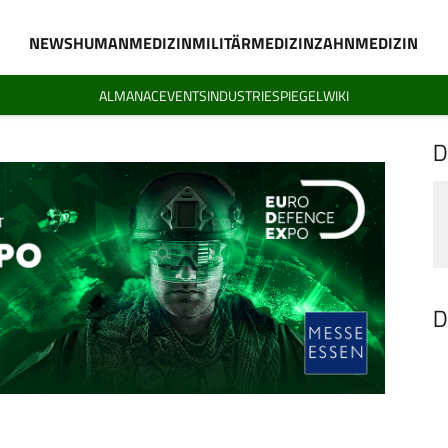
NEWS
HUMANMEDIZIN
MILITÄRMEDIZIN
ZAHNMEDIZIN
ALMANAC
EVENTS
INDUSTRIESPIEGEL
WIKI
D
D