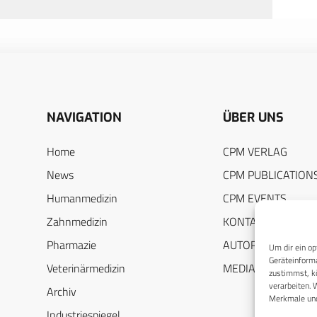
NAVIGATION
ÜBER UNS
Home
CPM VERLAG
News
CPM PUBLICATION
Humanmedizin
CPM EVENTS
Zahnmedizin
KONTAKT
Pharmazie
AUTORENHINWEIS
Um dir ein op
Geräteinforma
Veterinärmedizin
MEDIADATEN
zustimmst, kö
verarbeiten. 
Archiv
Merkmale und
Industriespiegel