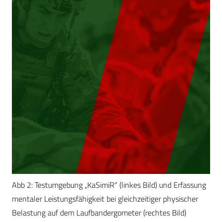
Abb 2: Testumgebung „KaSimiR“ (linkes Bild) und Erfassung
mentaler Leistungsfähigkeit bei gleichzeitiger physischer
Belastung auf dem Laufbandergometer (rechtes Bild)