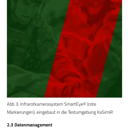
Abb 3: Infrarotkamerasystem SmartEye© (rote
Markierungen), eingebaut in die Testumgebung KaSimiR
2.3 Datenmanagement