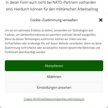
in dieser Form auch nicht bei NATO-Partnern vorhanden
sind. Hierdurch können für den militärischen Arbeitsalltag
relevante Belastungen nach standardisierten und
Cookie-Zustimmung verwalten
repräsentativen Kriterien analysiert und daraus
Interventions- und Präventionsmöglichkeiten abgeleitet
Um dir ein optimales Erlebnis zu bieten, verwenden wir Technologien wie
Cookies, um Geräteinformationen zu speichern und/oder darauf zuzugreifen.
werden:
Wenn du diesen Technologien zustimmst, können wir Daten wie das
Surfverhalten oder eindeutige IDs auf dieser Website verarbeiten. Wenn du deine
Literatur
Zustimmung nicht erteilst oder zurückziehst, können bestimmte Merkmale und
Funktionen beeinträchtigt werden.
Army Combat Readiness Center 2006:
https://crc.army.mil zit. nach: Thomas ML, Russo MB:
Akzeptieren
Neurocognitive monitors: Toward the prevention of
Ablehnen
cognitive performance decrements and catastrophic
failures in the operational environment. Aviat Space
Einstellungen ansehen
Environ Med 2007; 78(5, Suppl.): B144-152
Cookie-Richtlinie
Datenschutzerklärung
Impressum
Eßfeld D: Abschlussbericht zum
Verbundforschungsprojekt M/SAB1/4/A010. Psycho-