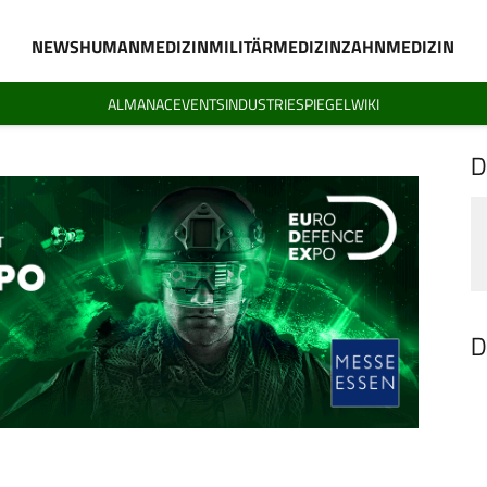
NEWS
HUMANMEDIZIN
MILITÄRMEDIZIN
ZAHNMEDIZIN
ALMANAC
EVENTS
INDUSTRIESPIEGEL
WIKI
D
D