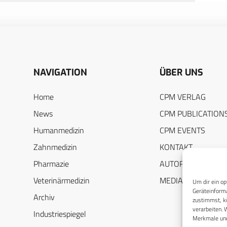
NAVIGATION
ÜBER UNS
Home
CPM VERLAG
News
CPM PUBLICATION
Humanmedizin
CPM EVENTS
Zahnmedizin
KONTAKT
Pharmazie
AUTORENHINWEIS
Veterinärmedizin
MEDIADATEN
Um dir ein op
Geräteinforma
Archiv
zustimmst, kö
verarbeiten. 
Industriespiegel
Merkmale und