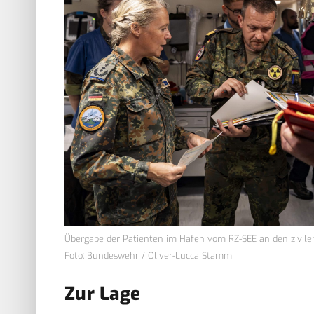
Übergabe der Patienten im Hafen vom RZ-SEE an den zivilen 
Foto: Bundeswehr / Oliver-Lucca Stamm
Zur Lage