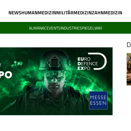
NEWS
HUMANMEDIZIN
MILITÄRMEDIZIN
ZAHNMEDIZIN
ALMANAC
EVENTS
INDUSTRIESPIEGEL
WIKI
D