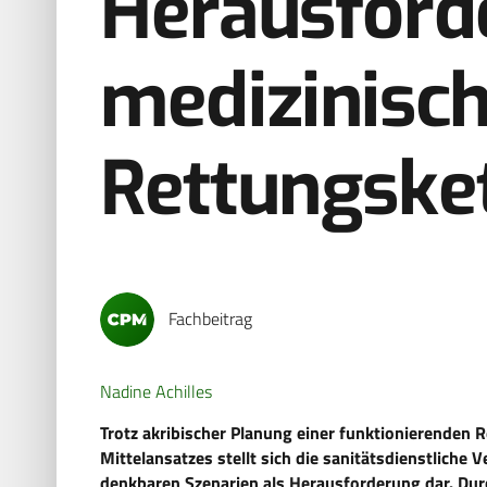
Herausford
medizinisc
Rettungsket
Fachbeitrag
Nadine Achilles
Trotz akribischer Planung einer funktionierenden 
Mittelansatzes stellt sich die sanitätsdienstliche
denkbaren Szenarien als Herausforderung dar. Dur