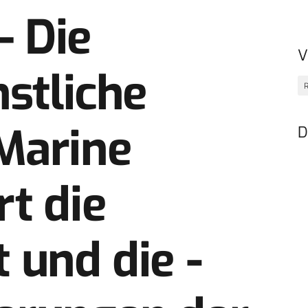
 Die
V
nstliche
R
Marine
D
t die
 und die ­