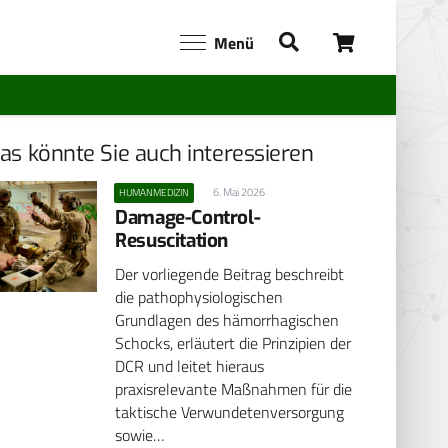
Menü
as könnte Sie auch interessieren
6. Mai 2026
HUMANMEDIZIN
Damage-Control-
Resuscitation
Der vorliegende Beitrag beschreibt
die pathophysiologischen
Grundlagen des hämorrhagischen
Schocks, erläutert die Prinzipien der
DCR und leitet hieraus
praxisrelevante Maßnahmen für die
taktische Verwundetenversorgung
sowie…