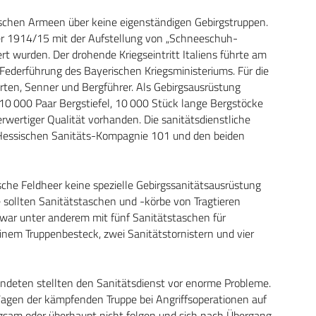
tschen Armeen über keine eigenständigen Gebirgstruppen.
ter 1914/15 mit der Aufstellung von „Schneeschuh-
ert wurden. Der drohende Kriegseintritt Italiens führte am
Federführung des Bayerischen Kriegsministeriums. Für die
irten, Senner und Bergführer. Als Gebirgsausrüstung
0 000 Paar Bergstiefel, 10 000 Stück lange Bergstöcke
rwertiger Qualität vorhanden. Die sanitätsdienstliche
Hessischen Sanitäts-Kompagnie 101 und den beiden
che Feldheer keine spezielle Gebirgssanitätsausrüstung
e sollten Sanitätstaschen und -körbe von Tragtieren
 war unter anderem mit fünf Sanitätstaschen für
inem Truppenbesteck, zwei Sanitätstornistern und vier
undeten stellten den Sanitätsdienst vor enorme Probleme.
agen der kämpfenden Truppe bei Angriffsoperationen auf
gsam oder überhaupt nicht folgen und sich nach Übergang