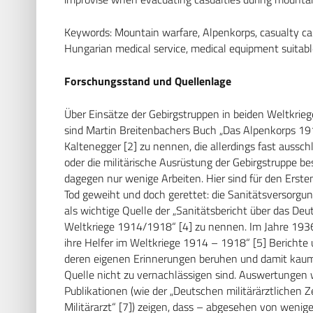
Keywords: Mountain warfare, Alpenkorps, casualty ca
Hungarian medical service, medical equipment suitabl
Forschungsstand und Quellenlage
Über Einsätze der Gebirgstruppen in beiden Weltkriege
sind Martin Breitenbachers Buch „Das Alpenkorps 19
Kaltenegger [2] zu nennen, die allerdings fast aussc
oder die militärische Ausrüstung der Gebirgstruppe be
dagegen nur wenige Arbeiten. Hier sind für den Erste
Tod geweiht und doch gerettet: die Sanitätsversorg
als wichtige Quelle der „Sanitätsbericht über das D
Weltkriege 1914/1918“ [4] zu nennen. Im Jahre 1936
ihre Helfer im Weltkriege 1914 – 1918“ [5] Berichte 
deren eigenen Erinnerungen beruhen und damit kaum 
Quelle nicht zu vernachlässigen sind. Auswertungen w
Publikationen (wie der „Deutschen militärärztlichen Zei
Militärarzt“ [7]) zeigen, dass – abgesehen von wenig