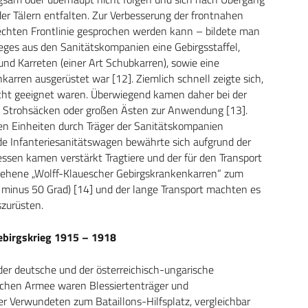
der Tälern entfalten. Zur Verbesserung der frontnahen
 echten Frontlinie gesprochen werden kann – bildete man
eges aus den Sanitätskompanien eine Gebirgsstaffel,
nd Karreten (einer Art Schubkarren), sowie eine
karren ausgerüstet war [12]. Ziemlich schnell zeigte sich,
icht geeignet waren. Überwiegend kamen daher bei der
 Strohsäcken oder großen Ästen zur Anwendung [13].
ten Einheiten durch Träger der Sanitätskompanien
nde Infanteriesanitätswagen bewährte sich aufgrund der
sen kamen verstärkt Tragtiere und der für den Transport
ehene „Wolff-Klauescher Gebirgskrankenkarren“ zum
r minus 50 Grad) [14] und der lange Transport machten es
zurüsten.
Gebirgskrieg 1915 – 1918
der deutsche und der österreichisch-ungarische
rischen Armee waren Blessiertenträger und
der Verwundeten zum Bataillons-Hilfsplatz, vergleichbar