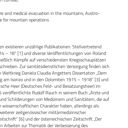
re and medical evacuation in the mountains, Austro-
e for mountain operations
n existieren unzählige Publikationen. Stellvertretend
14 – 18“ [1] und diverse Veröffentlichungen von Roland
hließlich Kämpfe auf verschiedensten Kriegsschauplätzen
schreiben. Zur sanitätsdienstlichen Versorgung finden sich
n Weltkrieg Daniela Claudia Angetters Dissertation „Dem
ung am Isonzo und in den Dolomiten 1915 – 1918“ [3] und
eutsche Heer (Deutsches Feld- und Besatzungsheer) im
 veröffentlichte Rudolf Rauch in seinem Buch „Ärzte und
und Schilderungen von Medizinern und Sanitätern, die auf
wissenschaftlichen Charakter haben, allerdings als
eiterer zeitgenössischer militärmedizinischer
tschrift“ [6] und der österreichischen Zeitschrift „Der
en Arbeiten zur Thematik der Verbesserung des