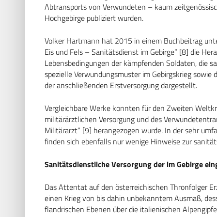
Abtransports von Verwundeten – kaum zeitgenössische
Hochgebirge publiziert wurden.
Volker Hartmann hat 2015 in einem Buchbeitrag unte
Eis und Fels – Sanitätsdienst im Gebirge“ [8] die He
Lebensbedingungen der kämpfenden Soldaten, die san
spezielle Verwundungsmuster im Gebirgskrieg sowie
der anschließenden Erstversorgung dargestellt.
Vergleichbare Werke konnten für den Zweiten Weltkri
militärärztlichen Versorgung und des Verwundetentran
Militärarzt“ [9] herangezogen wurde. In der sehr um
finden sich ebenfalls nur wenige Hinweise zur sanitä
Sanitätsdienstliche Versorgung der im Gebirge ei
Das Attentat auf den österreichischen Thronfolger E
einen Krieg von bis dahin unbekanntem Ausmaß, dess
flandrischen Ebenen über die italienischen Alpengipfel