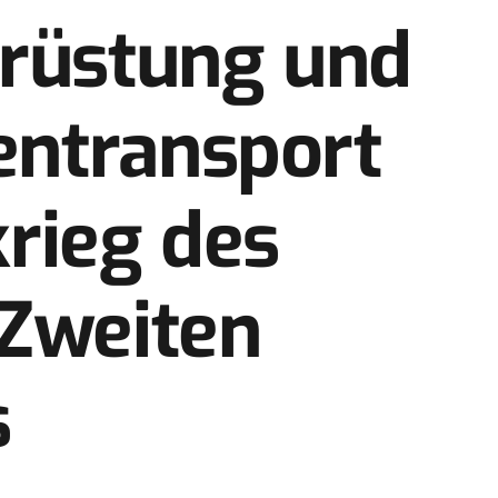
srüstung und
ntransport
rieg des
 Zweiten
s