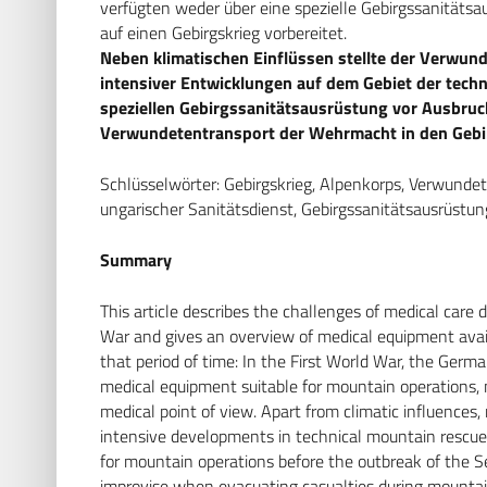
verfügten weder über eine spezielle Gebirgssanitätsau
auf einen Gebirgskrieg vorbereitet.
Neben klimatischen Einflüssen stellte der Verwund
intensiver Entwicklungen auf dem Gebiet der tech
speziellen Gebirgssanitätsausrüstung vor Ausbruc
Verwundetentransport der Wehrmacht in den Gebi
Schlüsselwörter: Gebirgskrieg, Alpenkorps, Verwundet
ungarischer Sanitätsdienst, Gebirgssanitätsausrüstun
Summary
This article describes the challenges of medical care
War and gives an overview of medical equipment avail
that period of time: In the First World War, the Ger
medical equipment suitable for mountain operations,
medical point of view. Apart from climatic influences, 
intensive developments in technical mountain rescue
for mountain operations before the outbreak of the
improvise when evacuating casualties during mounta