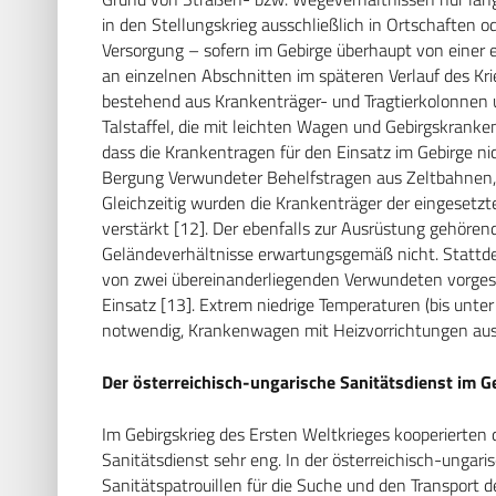
in den Stellungskrieg ausschließlich in Ortschaften o
Versorgung – sofern im Gebirge überhaupt von einer
an einzelnen Abschnitten im späteren Verlauf des Kri
bestehend aus Krankenträger- und Tragtierkolonnen u
Talstaffel, die mit leichten Wagen und Gebirgskranken
dass die Krankentragen für den Einsatz im Gebirge n
Bergung Verwundeter Behelfstragen aus Zeltbahnen,
Gleichzeitig wurden die Krankenträger der eingesetz
verstärkt [12]. Der ebenfalls zur Ausrüstung gehöre
Geländeverhältnisse erwartungsgemäß nicht. Stattdes
von zwei übereinanderliegenden Verwundeten vorges
Einsatz [13]. Extrem niedrige Temperaturen (bis unte
notwendig, Krankenwagen mit Heizvorrichtungen aus
Der österreichisch-ungarische Sanitätsdienst im 
Im Gebirgskrieg des Ersten Weltkrieges kooperierten 
Sanitätsdienst sehr eng. In der österreichisch-unga
Sanitätspatrouillen für die Suche und den Transport 