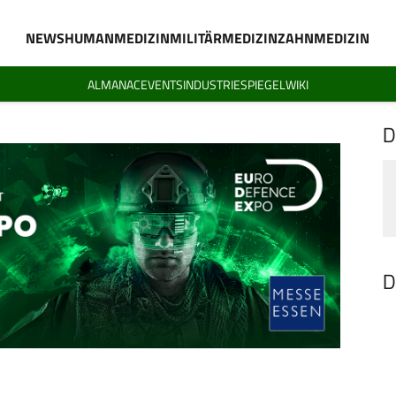
NEWS
HUMANMEDIZIN
MILITÄRMEDIZIN
ZAHNMEDIZIN
ALMANAC
EVENTS
INDUSTRIESPIEGEL
WIKI
D
D