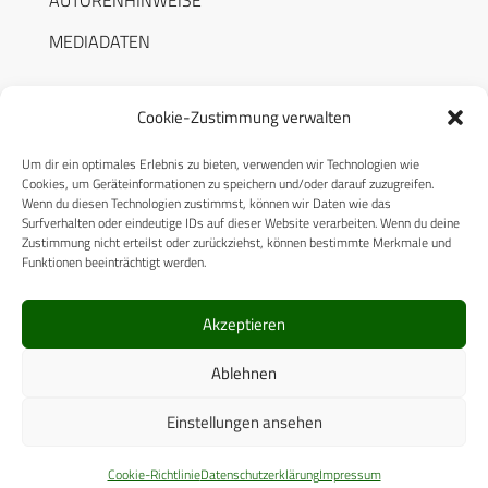
MEDIADATEN
Cookie-Zustimmung verwalten
Um dir ein optimales Erlebnis zu bieten, verwenden wir Technologien wie
RECHTLICHES
Cookies, um Geräteinformationen zu speichern und/oder darauf zuzugreifen.
Wenn du diesen Technologien zustimmst, können wir Daten wie das
Surfverhalten oder eindeutige IDs auf dieser Website verarbeiten. Wenn du deine
Datenschutzerklärung
Zustimmung nicht erteilst oder zurückziehst, können bestimmte Merkmale und
Funktionen beeinträchtigt werden.
Cookie-Richtlinie (EU)
AGB
Akzeptieren
Compliance
Ablehnen
Impressum
Einstellungen ansehen
© 2025 CPM GmbH – Alle Rechte vorbehalten
Cookie-Richtlinie
Datenschutzerklärung
Impressum