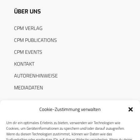
ÜBER UNS
CPM VERLAG
CPM PUBLICATIONS
CPM EVENTS
KONTAKT
AUTORENHINWEISE
MEDIADATEN
Cookie-Zustimmung verwalten
Um dir ein optimales Erlebnis zu bieten, verwenden wir Technologien wie
RECHTLICHES
Cookies, um Geräteinformationen zu speichern und/oder darauf zuzugreifen.
Wenn du diesen Technologien zustimmst, können wir Daten wie das
Surfverhalten oder eindeutige IDs auf dieser Website verarbeiten. Wenn du deine