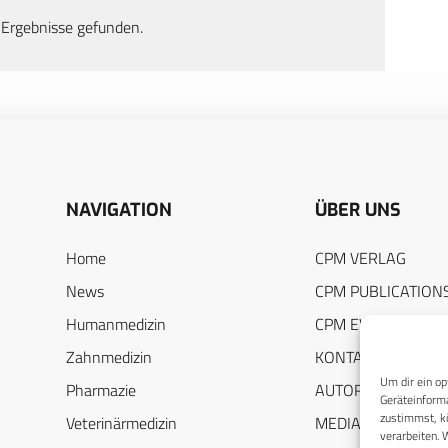
 Ergebnisse gefunden.
NAVIGATION
ÜBER UNS
Home
CPM VERLAG
News
CPM PUBLICATION
Humanmedizin
CPM EVENTS
Zahnmedizin
KONTAKT
Um dir ein op
Pharmazie
AUTORENHINWEIS
Geräteinforma
zustimmst, kö
Veterinärmedizin
MEDIADATEN
verarbeiten. 