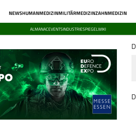
NEWS
HUMANMEDIZIN
MILITÄRMEDIZIN
ZAHNMEDIZIN
ALMANAC
EVENTS
INDUSTRIESPIEGEL
WIKI
D
D